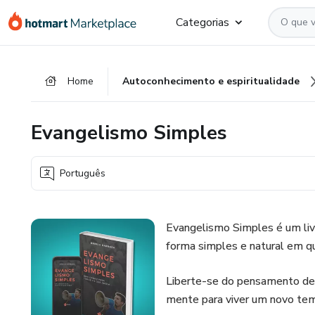
Ir
Ir
Ir
Categorias
para
para
para
o
o
o
conteúdo
pagamento
rodapé
Home
Autoconhecimento e espiritualidade
principal
Evangelismo Simples
Português
Evangelismo Simples é um livr
forma simples e natural em qu
Liberte-se do pensamento de 
mente para viver um novo te