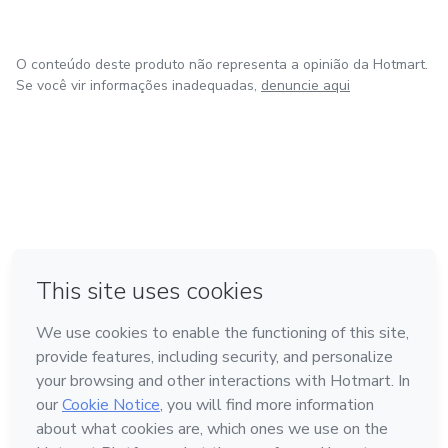
O conteúdo deste produto não representa a opinião da Hotmart.
Se você vir informações inadequadas,
denuncie aqui
em Amsterdam
em Madrid
em Bogotá
Feito com
❤
em Belo Horizonte
na Cidade do México
Conheça a Hotmart
Idioma