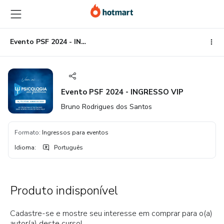
Ir
Ir
Ir
para
para
para
o
o
o
conteúdo
pagamento
rodapé
Evento PSF 2024 - INGRESSO VIP
principal
Evento PSF 2024 - INGRESSO VIP
Bruno Rodrigues dos Santos
Formato
:
Ingressos para eventos
Idioma
:
Português
Produto indisponível
Cadastre-se e mostre seu interesse em comprar para o(a)
autor(a) deste curso!