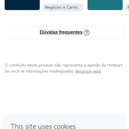
Negócios e Carreira
Dúvidas frequentes
O conteúdo deste produto não representa a opinião da Hotmart.
Se você vir informações inadequadas,
denuncie aqui
em Bogotá
em Amsterdam
em Madrid
na Cidade do México
Feito com
❤