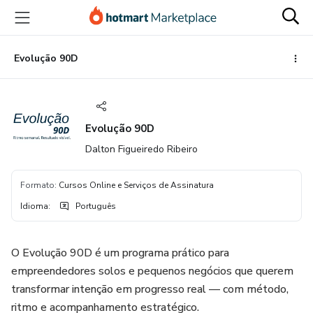
Ir
Ir
Ir
para
para
para
o
o
o
conteúdo
pagamento
rodapé
Evolução 90D
principal
Evolução 90D
Dalton Figueiredo Ribeiro
Formato
:
Cursos Online e Serviços de Assinatura
Idioma
:
Português
O Evolução 90D é um programa prático para
empreendedores solos e pequenos negócios que querem
transformar intenção em progresso real — com método,
ritmo e acompanhamento estratégico.