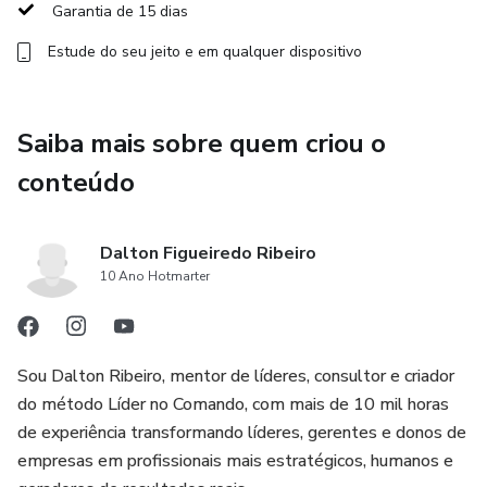
indicadores e expansão com pessoas certas.
Garantia de 15 dias
Estude do seu jeito e em qualquer dispositivo
Tudo isso com apoio contínuo, foco no essencial e
aplicação imediata.
Saiba mais sobre quem criou o
🎯 Ideal para quem:
conteúdo
Trabalha muito, mas não vê progresso claro.
Tem boas ideias, mas falta ritmo e consistência.
Dalton Figueiredo Ribeiro
10 Ano Hotmarter
Quer crescer com método, não com tentativa e erro.
🔒 Garantia Incondicional de 15 Dias
Sou Dalton Ribeiro, mentor de líderes, consultor e criador
do método Líder no Comando, com mais de 10 mil horas
Você tem 15 dias para experimentar sem risco. Se não for
de experiência transformando líderes, gerentes e donos de
pra você, devolvemos 100% do valor. Simples assim.
empresas em profissionais mais estratégicos, humanos e