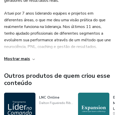
geradores de resultados reais.
Evolua com método. Mantenha o ritmo. Veja o resultado.
Atuei por 7 anos liderando equipes e projetos em
Comece agora seu ciclo de 90 dias com clareza, foco e
diferentes áreas, o que me deu uma visão prática do que
suporte real.
realmente funciona na liderança. Nos últimos 11 anos,
tenho ajudado profissionais de diferentes segmentos a
evoluírem sua performance através de um método que une
neurociência, PNL, coaching e gestão de resultados.
Mostrar mais
Também sou host do DaltonCast, com mais de 100
episódios publicados e mais de 16 mil reproduções por um
público altamente qualificado e maduro.
Outros produtos de quem criou esse
conteúdo
Se você busca um caminho claro e aplicável para se tornar
um líder diferenciado, você está no lugar certo.
LNC Online
E
M
Dalton Figueiredo Ribeiro
L