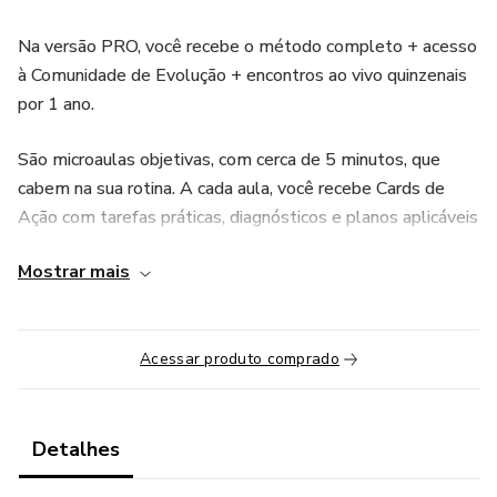
Na versão PRO, você recebe o método completo + acesso
à Comunidade de Evolução + encontros ao vivo quinzenais
por 1 ano.
São microaulas objetivas, com cerca de 5 minutos, que
cabem na sua rotina. A cada aula, você recebe Cards de
Ação com tarefas práticas, diagnósticos e planos aplicáveis
diretamente ao seu negócio.
Mostrar mais
Você vai construir e executar seu Plano de Evolução 90D,
conectando decisões, ações e resultados semanais.
Acessar produto comprado
A jornada passa por 10 módulos estruturados, abordando:
mentalidade empreendedora, clareza estratégica, finanças
simples, plano de execução, produtividade realista,
Detalhes
comunicação de valor, posicionamento, marca, processos,