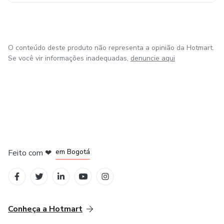
O conteúdo deste produto não representa a opinião da Hotmart.
Se você vir informações inadequadas,
denuncie aqui
em Amsterdam
em Madrid
em Bogotá
Feito com
❤
em Belo Horizonte
na Cidade do México
Conheça a Hotmart