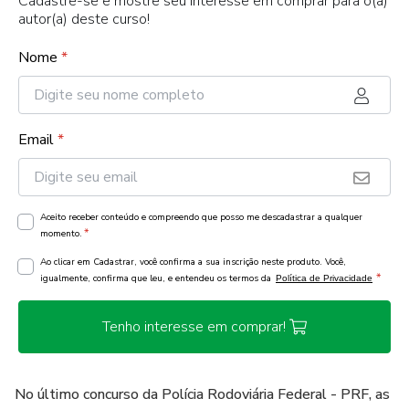
Cadastre-se e mostre seu interesse em comprar para o(a)
autor(a) deste curso!
Nome
*
Email
*
Aceito receber conteúdo e compreendo que posso me descadastrar a qualquer
*
momento.
Ao clicar em Cadastrar, você confirma a sua inscrição neste produto. Você,
*
igualmente, confirma que leu, e entendeu os termos da
Política de Privacidade
Tenho interesse em comprar!
No último concurso da Polícia Rodoviária Federal - PRF, as