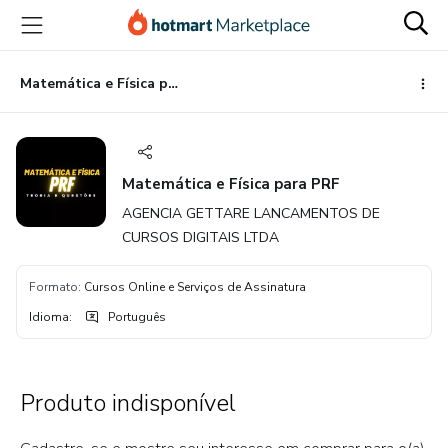
Ir
Ir
Ir
para
para
para
o
o
o
conteúdo
pagamento
rodapé
Matemática e Física para PRF
principal
Matemática e Física para PRF
AGENCIA GETTARE LANCAMENTOS DE
CURSOS DIGITAIS LTDA
Formato
:
Cursos Online e Serviços de Assinatura
Idioma
:
Português
Produto indisponível