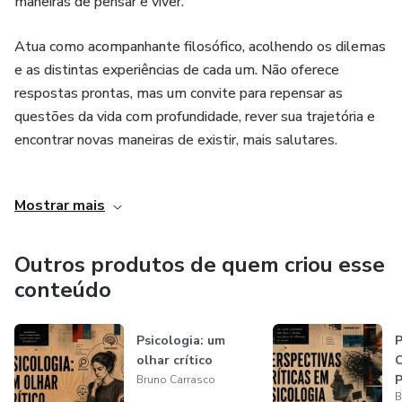
maneiras de pensar e viver.
Atua como acompanhante filosófico, acolhendo os dilemas
e as distintas experiências de cada um. Não oferece
respostas prontas, mas um convite para repensar as
questões da vida com profundidade, rever sua trajetória e
encontrar novas maneiras de existir, mais salutares.
Com um viés questionador, relaciona saberes em filosofia e
Mostrar mais
ciências humanas, integrando sensibilidades para se
aproximar dos distintos modos de ser e se expressar de
cada pessoa, considerando suas peculiaridades. Embasa
Outros produtos de quem criou esse
sua prática numa escuta atenta e na reflexão filosófica.
conteúdo
Graduado em Psicologia, licenciado em Filosofia e
Psicologia: um
P
Pedagogia, pós-graduado em Ensino de Filosofia,
olhar crítico
C
Fenomenologia Existencial e Aconselhamento Filosófico.
P
Bruno Carrasco
Nos últimos anos tem se dedicado a estudar sobre o
B