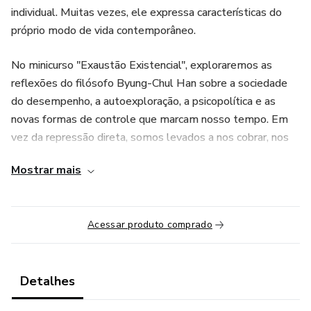
individual. Muitas vezes, ele expressa características do
próprio modo de vida contemporâneo.
No minicurso "Exaustão Existencial", exploraremos as
reflexões do filósofo Byung-Chul Han sobre a sociedade
do desempenho, a autoexploração, a psicopolítica e as
novas formas de controle que marcam nosso tempo. Em
vez da repressão direta, somos levados a nos cobrar, nos
otimizar e nos superar continuamente.
Mostrar mais
Ao longo das aulas, discutiremos como os algoritmos, a
hiperconectividade e a lógica da performance atravessam
Acessar produto comprado
nossos desejos, relações e formas de existir, produzindo
subjetividades cada vez mais cansadas e pressionadas.
Trata-se de uma oportunidade para compreender
Detalhes
criticamente o mal-estar contemporâneo e refletir sobre