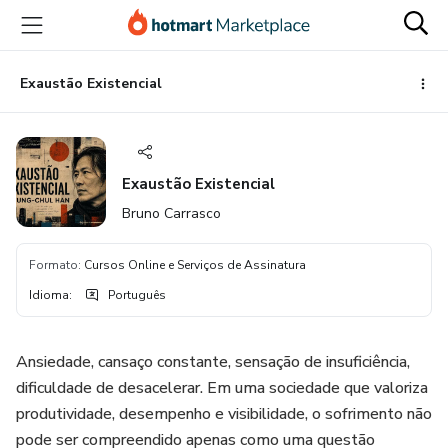
Ir
Ir
Ir
para
para
para
o
o
o
conteúdo
pagamento
rodapé
Exaustão Existencial
principal
Exaustão Existencial
Bruno Carrasco
Formato
:
Cursos Online e Serviços de Assinatura
Idioma
:
Português
Ansiedade, cansaço constante, sensação de insuficiência,
dificuldade de desacelerar. Em uma sociedade que valoriza
produtividade, desempenho e visibilidade, o sofrimento não
pode ser compreendido apenas como uma questão