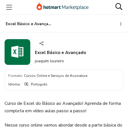
Ir
Ir
Ir
para
para
para
o
o
o
conteúdo
pagamento
rodapé
Excel Básico e Avançado
principal
Excel Básico e Avançado
joaquim loureiro
Formato
:
Cursos Online e Serviços de Assinatura
Idioma
:
Português
Curso de Excel do Básico ao Avançado! Aprenda de forma
completa em vídeo aulas passo a passo!
Nesse curso online vamos abordar desde a parte básica do