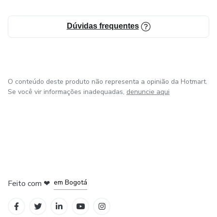
Dúvidas frequentes
O conteúdo deste produto não representa a opinião da Hotmart.
Se você vir informações inadequadas,
denuncie aqui
em Amsterdam
em Madrid
em Bogotá
Feito com
❤
em Belo Horizonte
na Cidade do México