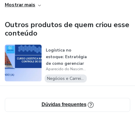
Mostrar mais
movimentação de materiais, estudo de melhorias nos
processos internos, análise de capacidades e gargalos,
gestão por indicadores, treinamento de equipes e melhoria
Outros produtos de quem criou esse
contínua.
conteúdo
Logística no
estoque: Estratégia
de como gerenciar
Aparecido do Nascimento Lima
estoques
Negócios e Carreira
Dúvidas frequentes