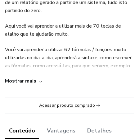
de um relatório gerado a partir de um sistema, tudo isto
partindo do zero.
Aqui você vai aprender a utilizar mais de 70 teclas de
atalho que te ajudarão muito.
Você vai aprender a utilizar 62 fórmulas / funções muito
utilizadas no dia-a-dia, aprenderá a sintaxe, como escrever
as fórmulas, como acessá-las, para que servem, exemplo
de como utilizar e sua aplicação prática diretamente numa
Mostrar mais
base de dados, é Show !!!
Este curso vai te elevar para um patamar altíssimo de
conhecimento sobre o Excel, com certeza vai aumentar sua
Acessar produto comprado
empregabilidade, poderá até concorrer a uma vaga que
exija conhecimentos avançados, você será um expert no
assunto.
Conteúdo
Vantagens
Detalhes