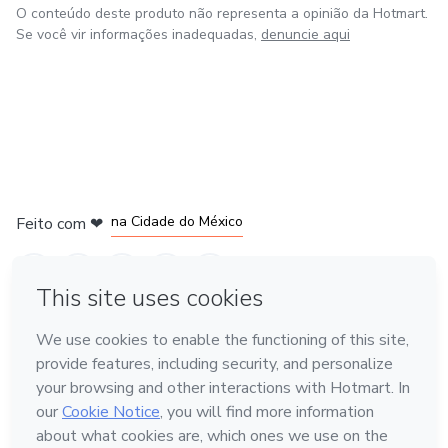
O conteúdo deste produto não representa a opinião da Hotmart.
Se você vir informações inadequadas,
denuncie aqui
em Bogotá
em Amsterdam
em Madrid
na Cidade do México
Feito com
❤
em Belo Horizonte
Conheça a Hotmart
Idioma
Português