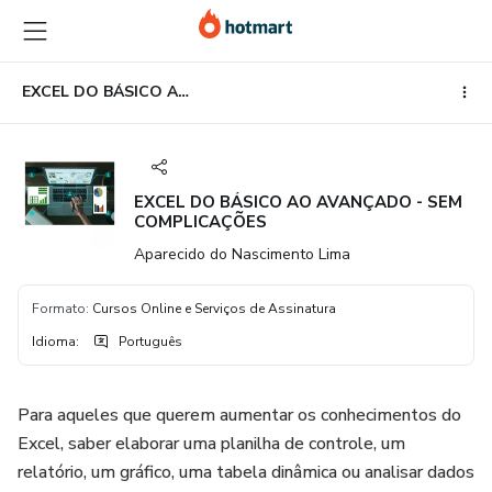
Ir
Ir
Ir
para
para
para
o
o
o
conteúdo
pagamento
rodapé
EXCEL DO BÁSICO AO AVANÇADO - SEM COMPLICAÇÕES
principal
EXCEL DO BÁSICO AO AVANÇADO - SEM
COMPLICAÇÕES
Aparecido do Nascimento Lima
Formato
:
Cursos Online e Serviços de Assinatura
Idioma
:
Português
Para aqueles que querem aumentar os conhecimentos do
Excel, saber elaborar uma planilha de controle, um
relatório, um gráfico, uma tabela dinâmica ou analisar dados