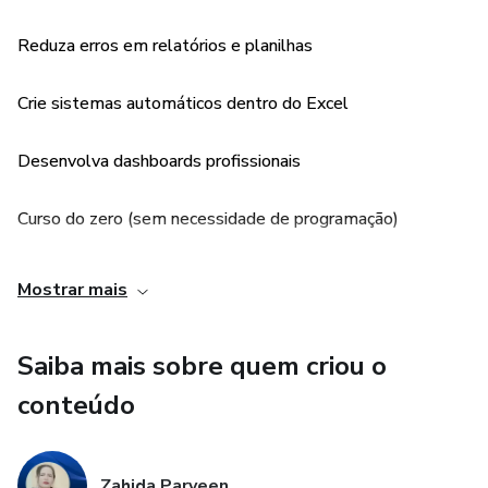
Desenvolvimento de projetos práticos
Reduza erros em relatórios e planilhas
Este curso inclui materiais de apoio e exemplos práticos
para facilitar o aprendizado.
Crie sistemas automáticos dentro do Excel
Desenvolva dashboards profissionais
Curso do zero (sem necessidade de programação)
Habilidade altamente valorizada no mercado
Mostrar mais
Conteúdo prático com projetos reais
Saiba mais sobre quem criou o
Ideal para carreira e renda extra (freelancer)
conteúdo
Zahida Parveen