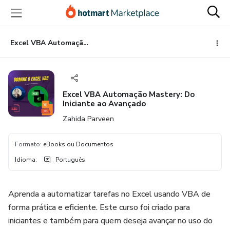
Ir
Ir
Ir
para
para
para
o
o
o
conteúdo
pagamento
rodapé
Excel VBA Automação Mastery: Do Iniciante ao Avançado
principal
Excel VBA Automação Mastery: Do
Iniciante ao Avançado
Zahida Parveen
Formato
:
eBooks ou Documentos
Idioma
:
Português
Aprenda a automatizar tarefas no Excel usando VBA de
forma prática e eficiente. Este curso foi criado para
iniciantes e também para quem deseja avançar no uso do