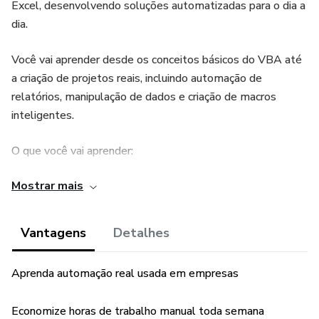
Excel, desenvolvendo soluções automatizadas para o dia a
dia.
Você vai aprender desde os conceitos básicos do VBA até
a criação de projetos reais, incluindo automação de
relatórios, manipulação de dados e criação de macros
inteligentes.
O que você vai aprender:
Mostrar mais
Fundamentos do Excel VBA
Criação e edição de macros
Vantagens
Detalhes
Automação de tarefas repetitivas
Aprenda automação real usada em empresas
Manipulação de dados com VBA
Economize horas de trabalho manual toda semana