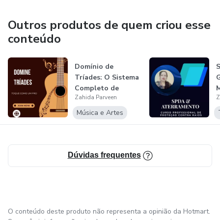
trazer novidades e conteúdos relevantes para apoiar o
desenvolvimento e o sucesso de nossos alunos.
Outros produtos de quem criou esse
conteúdo
Domínio de
Tríades: O Sistema
G
Completo de
M
Zahida Parveen
Z
Guitarra
Música e Artes
Dúvidas frequentes
O conteúdo deste produto não representa a opinião da Hotmart.