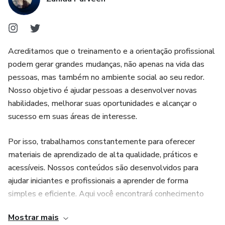
Acreditamos que o treinamento e a orientação profissional
podem gerar grandes mudanças, não apenas na vida das
pessoas, mas também no ambiente social ao seu redor.
Nosso objetivo é ajudar pessoas a desenvolver novas
habilidades, melhorar suas oportunidades e alcançar o
sucesso em suas áreas de interesse.
Por isso, trabalhamos constantemente para oferecer
materiais de aprendizado de alta qualidade, práticos e
acessíveis. Nossos conteúdos são desenvolvidos para
ajudar iniciantes e profissionais a aprender de forma
simples e eficiente. Aqui você encontrará conhecimento
atualizado, estratégias úteis e recursos valiosos para
Mostrar mais
crescer pessoal e profissionalmente. Sempre buscamos