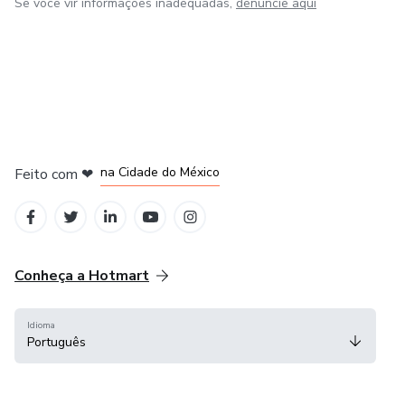
Se você vir informações inadequadas,
denuncie aqui
em Bogotá
em Amsterdam
em Madrid
na Cidade do México
Feito com
❤
em Belo Horizonte
Conheça a Hotmart
Idioma
Português