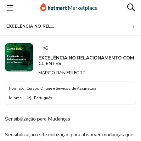
Ir
Ir
Ir
para
para
para
o
o
o
conteúdo
pagamento
rodapé
EXCELÊNCIA NO RELACIONAMENTO COM CLIENTES
principal
EXCELÊNCIA NO RELACIONAMENTO COM
CLIENTES
MARCIO RANIERI FORTI
Formato
:
Cursos Online e Serviços de Assinatura
Idioma
:
Português
Sensibilização para Mudanças
Sensibilização e flexibilização para absorver mudanças que