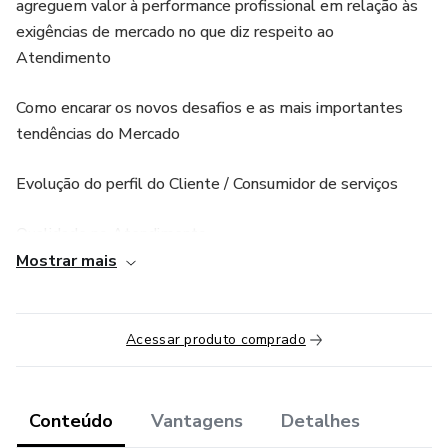
agreguem valor à performance profissional em relação às
exigências de mercado no que diz respeito ao
Atendimento
Como encarar os novos desafios e as mais importantes
tendências do Mercado
Evolução do perfil do Cliente / Consumidor de serviços
Qualidade no Atendimento
Mostrar mais
Conceitos, tendências de mercado e as aplicações das
regras de um atendimento diferenciado para profissionais
de todos os segmentos
Acessar produto comprado
Atendimento Personalizado - como desenhar o melhor
atendimento em função do perfil do Cliente
Conteúdo
Vantagens
Detalhes