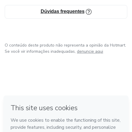
Dúvidas frequentes
O conteúdo deste produto não representa a opinião da Hotmart.
Se você vir informações inadequadas,
denuncie aqui
em Amsterdam
em Madrid
em Bogotá
Feito com
❤
em Belo Horizonte
na Cidade do México