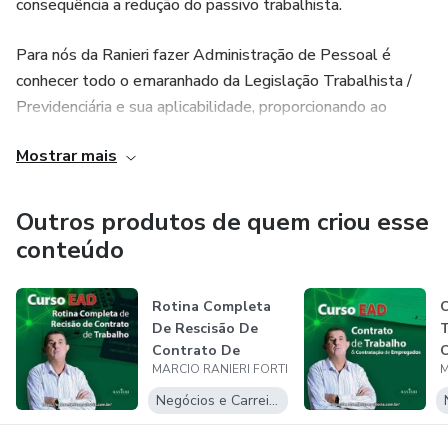
consequência a redução do passivo trabalhista.
Para nós da Ranieri fazer Administração de Pessoal é
conhecer todo o emaranhado da Legislação Trabalhista /
Previdenciária e sua aplicabilidade, proporcionando ao
nosso cliente a confiança na gestão da Folha de
Mostrar mais
Pagamento.
Outros produtos de quem criou esse
conteúdo
Rotina Completa
De Rescisão De
Contrato De
MARCIO RANIERI FORTI
M
Trabalho
Negócios e Carreira