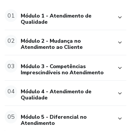
Perfil e postura do Profissional no relacionamento com
clientes - o que deve ser praticado e o que pode ser
01
Módulo 1 - Atendimento de
evitado
Qualidade
Como administrar a insatisfação do cliente
02
Módulo 2 - Mudança no
Atendimento ao Cliente
Lidando com as reclamações
Transformando reclamações em oportunidades
03
Módulo 3 - Competências
Imprescindíveis no Atendimento
Equipe Qualificada
04
Módulo 4 - Atendimento de
A importância das competências técnicas e
Qualidade
comportamentais para o pleno atendimento e
entendimento das necessidades pontuais dos clientes
05
Módulo 5 - Diferencial no
Desenvolvendo competências essenciais dentro de um
Atendimento
novo modelo de atendimento ao cliente