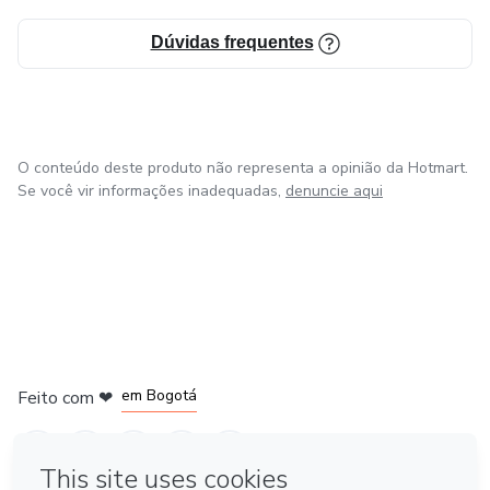
Dúvidas frequentes
O conteúdo deste produto não representa a opinião da Hotmart.
Se você vir informações inadequadas,
denuncie aqui
em Amsterdam
em Madrid
em Bogotá
Feito com
❤
em Belo Horizonte
na Cidade do México