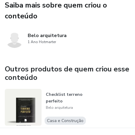
Saiba mais sobre quem criou o
maximizando a utilização do espaço e o valor do
investimento.
conteúdo
Exclusive Arq é mais do que uma consultoria, é a chave
Belo arquitetura
para transformar sua visão em realidade com soluções
1 Ano Hotmarter
inteligentes e práticas que otimizam custos e garantem a
qualidade do resultado final.
Outros produtos de quem criou esse
conteúdo
Checklist terreno
perfeito
Belo arquitetura
Casa e Construção