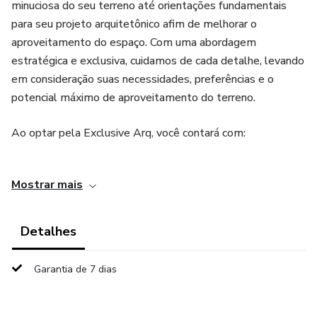
minuciosa do seu terreno até orientações fundamentais
para seu projeto arquitetônico afim de melhorar o
aproveitamento do espaço. Com uma abordagem
estratégica e exclusiva, cuidamos de cada detalhe, levando
em consideração suas necessidades, preferências e o
potencial máximo de aproveitamento do terreno.
Ao optar pela Exclusive Arq, você contará com:
- Análise técnica completa: Avaliação detalhada das
Mostrar mais
condições do terreno, incluindo aspectos como localização,
infraestrutura, ventilação, insolação e parâmetros
urbanísticos. Tudo para garantir que você tome decisões
Detalhes
mais seguras e rentáveis.
Garantia de 7 dias
- Planejamento de projeto personalizado: Cada projeto é
único, e a consultoria é moldada de acordo com suas
expectativas e as condições específicas do seu terreno,