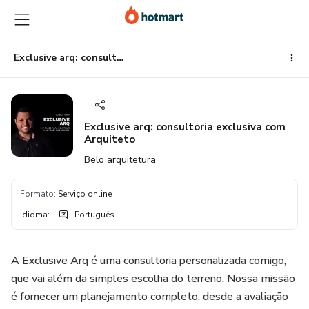
Ir
Ir
Ir
para
para
para
o
o
o
conteúdo
pagamento
rodapé
Exclusive arq: consultoria exclusiva com Arquiteto
principal
Exclusive arq: consultoria exclusiva com
Arquiteto
Belo arquitetura
Formato
:
Serviço online
Idioma
:
Português
A Exclusive Arq é uma consultoria personalizada comigo,
que vai além da simples escolha do terreno. Nossa missão
é fornecer um planejamento completo, desde a avaliação