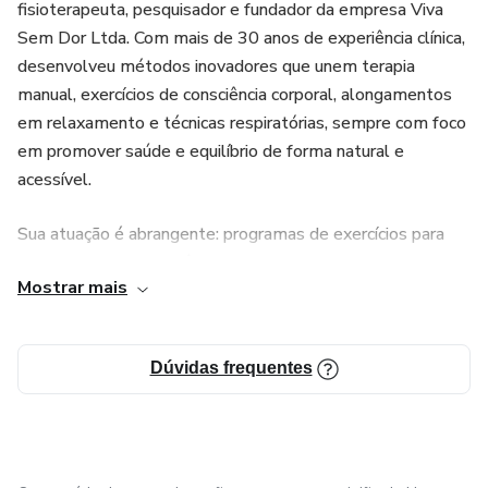
fisioterapeuta, pesquisador e fundador da empresa Viva
Sem Dor Ltda. Com mais de 30 anos de experiência clínica,
desenvolveu métodos inovadores que unem terapia
manual, exercícios de consciência corporal, alongamentos
em relaxamento e técnicas respiratórias, sempre com foco
em promover saúde e equilíbrio de forma natural e
acessível.
Sua atuação é abrangente: programas de exercícios para
pessoas com dores crônicas, cursos de terapia manual para
Mostrar mais
profissionais da saúde, mentorias exclusivas para mães e
cuidadores, além de formações voltadas a quem deseja
aplicar seus métodos em bebês, crianças e, mais
Dúvidas frequentes
recentemente, em cães e gatos, com o Método
EQCOAN®.
Reconhecido pela capacidade de transformar conhecimento
técnico em práticas simples e eficazes, Dr. Audinei tem