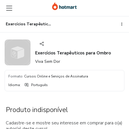
Ir
Ir
Ir
para
para
para
o
o
o
conteúdo
pagamento
rodapé
Exercícios Terapêuticos para Ombro
principal
Exercícios Terapêuticos para Ombro
Viva Sem Dor
Formato
:
Cursos Online e Serviços de Assinatura
Idioma
:
Português
Produto indisponível
Cadastre-se e mostre seu interesse em comprar para o(a)
autor(a) deste curso!