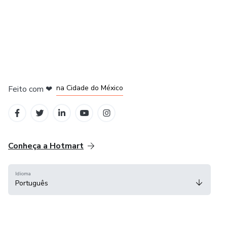
em Bogotá
em Amsterdam
em Madrid
na Cidade do México
Feito com
❤
em Belo Horizonte
Conheça a Hotmart
Idioma
Português