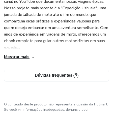
canal no YouTube que documenta nossas viagens épicas.
normal.
Nosso projeto mais recente é a "Expedição Ushuaia", uma
Veja o depoimento do @Cruzdemalta1
jornada detalhada de moto até o fim do mundo, que
compartilha dicas práticas e experiências valiosas para
"Meu amigo, você descobriu a roda 2.0
quem deseja embarcar em uma aventura semelhante. Com
anos de experiência em viagens de moto, oferecemos um
Excepcional ideia: "rebocar a moto em uma camionete nos
ebook completo para guiar outros motociclistas em suas
73 Malditos". Vou fazer o mesmo. Vc é o cara. Abraço."
expediç...
Mostrar mais
@Cruzdemalta1
Dúvidas frequentes
O conteúdo deste produto não representa a opinião da Hotmart.
Se você vir informações inadequadas,
denuncie aqui