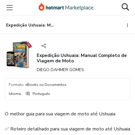
Ir
Ir
Ir
para
para
para
o
o
o
conteúdo
pagamento
rodapé
Expedição Ushuaia: Manual Completo de Viagem de Moto
principal
Expedição Ushuaia: Manual Completo de
Viagem de Moto
DIEGO DAHMER GOMES
Formato
:
eBooks ou Documentos
Idioma
:
Português
O melhor guia para sua viagem de moto até Ushuaia
✅ Roteiro detalhado para sua viagem de moto até Ushuaia