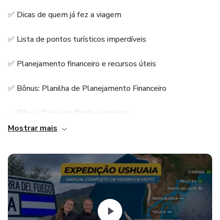
✅ Dicas de quem já fez a viagem
✅ Lista de pontos turísticos imperdíveis
✅ Planejamento financeiro e recursos úteis
✅ Bônus: Planilha de Planejamento Financeiro
✅ Bônus: Diário de Bordo completo
Mostrar mais
✅ Acesso a um grupo exclusivo no WhatsApp para
suporte direto
É hora de se preparar para a aventura
Planejar uma grande viagem de moto não é apenas sonhar.
É ter um guia completo, prático e fácil de usar. A