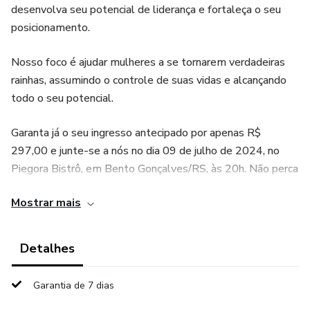
desenvolva seu potencial de liderança e fortaleça o seu
posicionamento.
Nosso foco é ajudar mulheres a se tornarem verdadeiras
rainhas, assumindo o controle de suas vidas e alcançando
todo o seu potencial.
Garanta já o seu ingresso antecipado por apenas R$
297,00 e junte-se a nós no dia 09 de julho de 2024, no
Piegora Bistrô, em Bento Gonçalves/RS, às 20h. Não perca
essa oportunidade de fazer parte de algo incrível e
Mostrar mais
transformador!
Detalhes
Garantia de 7 dias