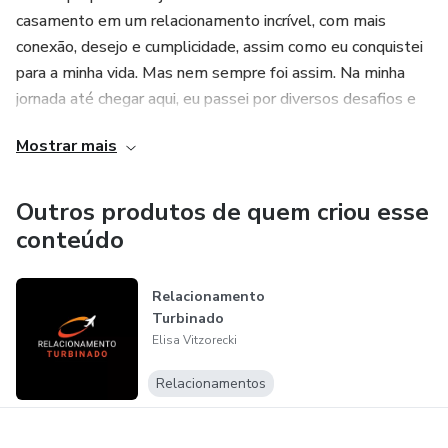
casamento em um relacionamento incrível, com mais
conexão, desejo e cumplicidade, assim como eu conquistei
para a minha vida. Mas nem sempre foi assim. Na minha
jornada até chegar aqui, eu passei por diversos desafios e
precisei buscar as minhas curas. E foi nessa busca
Mostrar mais
incessante por me curar e por resgatar a minha essência
que eu encontrei meu propósito.
Outros produtos de quem criou esse
Todos os conteúdos que eu ensino são baseados no
conteúdo
método que eu criei através de muito estudo e prática,
realmente testando no campo de batalha, no meu dia a dia,
Relacionamento
para melhorar meu casamento.
Turbinado
Elisa Vitzorecki
Esse método completo está formatado no Curso
Relacionamento Turbinado, 100% online, onde as
Relacionamentos
mulheres que desejam se aprofundar em conhecimentos
testados e comprovados, inclusive com exercícios práticos,