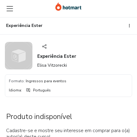
Ir
Ir
Ir
para
para
para
o
o
o
conteúdo
pagamento
rodapé
Experiência Ester
principal
Experiência Ester
Elisa Vitzorecki
Formato
:
Ingressos para eventos
Idioma
:
Português
Produto indisponível
Cadastre-se e mostre seu interesse em comprar para o(a)
autor(a) deste curso!