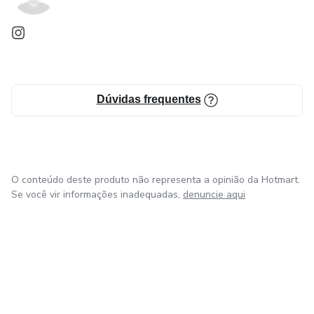
Dúvidas frequentes
O conteúdo deste produto não representa a opinião da Hotmart.
Se você vir informações inadequadas,
denuncie aqui
em Bogotá
em Amsterdam
em Madrid