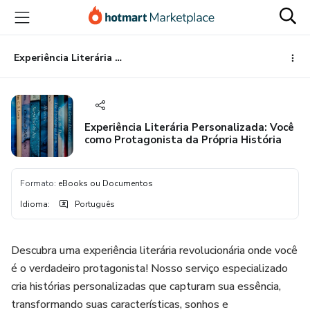
Ir
Ir
Ir
para
para
para
o
o
o
conteúdo
pagamento
rodapé
Experiência Literária Personalizada: Você como Protagonista da Própria História
principal
Experiência Literária Personalizada: Você
como Protagonista da Própria História
Formato
:
eBooks ou Documentos
Idioma
:
Português
Descubra uma experiência literária revolucionária onde você
é o verdadeiro protagonista! Nosso serviço especializado
cria histórias personalizadas que capturam sua essência,
transformando suas características, sonhos e