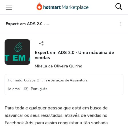
Ir
Ir
Ir
para
para
para
o
o
o
conteúdo
pagamento
rodapé
Expert em ADS 2.0 - Uma máquina de vendas
principal
Expert em ADS 2.0 - Uma máquina de
vendas
Mirella de Oliveira Quirino
Formato
:
Cursos Online e Serviços de Assinatura
Idioma
:
Português
Para toda e qualquer pessoa que está em busca de
alavancar os seus resultados, através de vendas no
Facebook Ads, para assim conquistar a tão sonhada