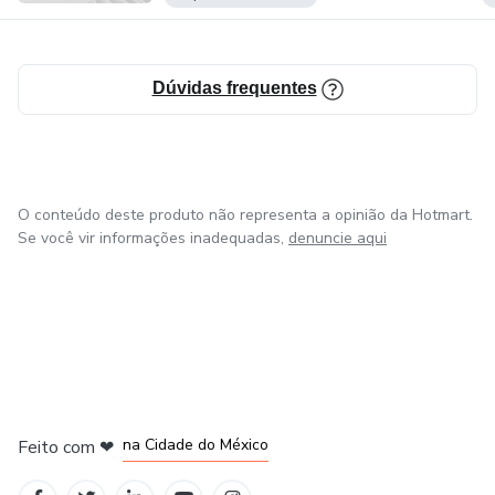
Dúvidas frequentes
O conteúdo deste produto não representa a opinião da Hotmart.
Se você vir informações inadequadas,
denuncie aqui
em Bogotá
em Amsterdam
em Madrid
na Cidade do México
Feito com
❤
em Belo Horizonte