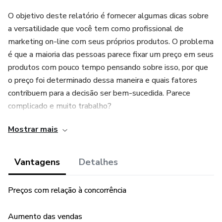
O objetivo deste relatório é fornecer algumas dicas sobre
a versatilidade que você tem como profissional de
marketing on-line com seus próprios produtos. O problema
é que a maioria das pessoas parece fixar um preço em seus
produtos com pouco tempo pensando sobre isso, por que
o preço foi determinado dessa maneira e quais fatores
contribuem para a decisão ser bem-sucedida. Parece
complicado e muito trabalho?
Mostrar mais
Bem, deixe-me dizer-lhe que não é.
Mas acho que é realmente importante mostrar a você o
Vantagens
Detalhes
quanto de liberdade para experimentar você tem em
relação a preços e que efeito pode ser errado de várias
Preços com relação à concorrência
maneiras. Portanto, antes de você colocar um preço em
seu produto e liberá-lo para o mundo, tire um tempo, leia,
Aumento das vendas
capte os pontos e leve-os em consideração, usando-os