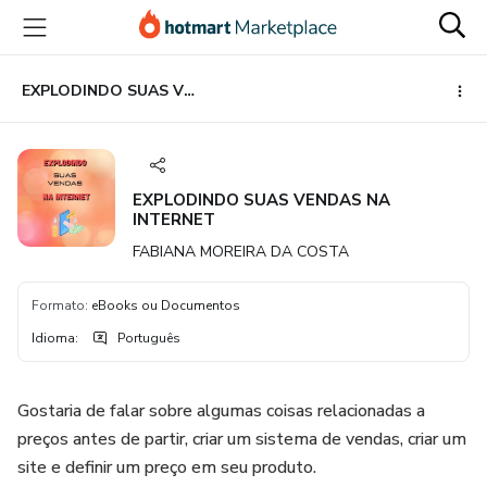
Ir
Ir
Ir
para
para
para
o
o
o
conteúdo
pagamento
rodapé
EXPLODINDO SUAS VENDAS NA INTERNET
principal
EXPLODINDO SUAS VENDAS NA
INTERNET
FABIANA MOREIRA DA COSTA
Formato
:
eBooks ou Documentos
Idioma
:
Português
Gostaria de falar sobre algumas coisas relacionadas a
preços antes de partir, criar um sistema de vendas, criar um
site e definir um preço em seu produto.