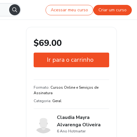
Acessar meu curso
Criar um curso
$69.00
Ir para o carrinho
Garantia de 7 dias
Estude do seu jeito e em qualquer
Formato
:
Cursos Online e Serviços de
dispositivo
Assinatura
Categoria
:
Geral
Claudia Mayra
Alvarenga Oliveira
6 Ano Hotmarter