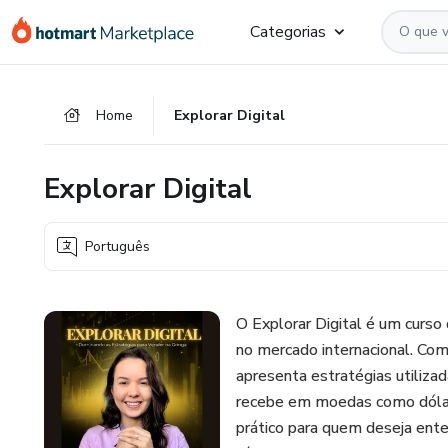
Ir
Ir
Ir
Categorias
para
para
para
o
o
o
conteúdo
pagamento
rodapé
Home
Explorar Digital
principal
Explorar Digital
Português
O Explorar Digital é um curso
no mercado internacional. Com
apresenta estratégias utiliza
recebe em moedas como dólar 
prático para quem deseja ent