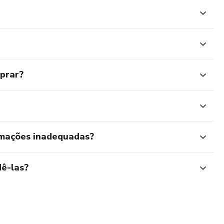
mprar?
rmações inadequadas?
ê-las?