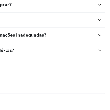
mprar?
rmações inadequadas?
ê-las?