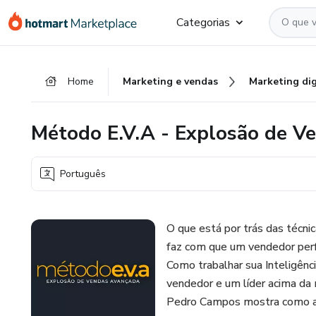
Ir
Ir
Ir
Categorias
para
para
para
o
o
o
conteúdo
pagamento
rodapé
Home
Marketing e vendas
Marketing dig
principal
Método E.V.A - Explosão de V
Português
O que está por trás das técni
faz com que um vendedor perf
Como trabalhar sua Inteligên
vendedor e um líder acima da 
Pedro Campos mostra como a m