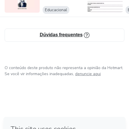
Educacional
Dúvidas frequentes
O conteúdo deste produto não representa a opinião da Hotmart.
Se você vir informações inadequadas,
denuncie aqui
em Amsterdam
em Madrid
em Bogotá
Feito com
❤