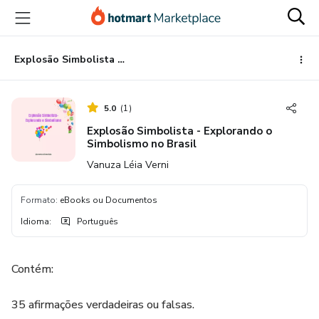
Ir
Ir
Ir
para
para
para
o
o
o
conteúdo
pagamento
rodapé
Explosão Simbolista - Explorando o Simbolismo no Brasil
principal
5.0
(
1
)
Explosão Simbolista - Explorando o
Simbolismo no Brasil
Vanuza Léia Verni
Formato
:
eBooks ou Documentos
Idioma
:
Português
Contém:
35 afirmações verdadeiras ou falsas.