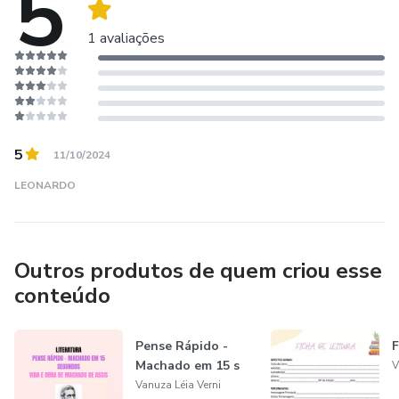
5
1 avaliações
5
11/10/2024
LEONARDO
Outros produtos de quem criou esse
conteúdo
Pense Rápido -
F
Machado em 15 s
V
Vanuza Léia Verni