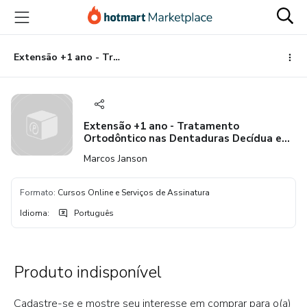
Ir
Ir
Ir
para
para
para
o
o
o
conteúdo
pagamento
rodapé
Extensão +1 ano - Tratamento Ortodôntico nas Dentaduras Decídua e Mista
principal
Extensão +1 ano - Tratamento
Ortodôntico nas Dentaduras Decídua e
Mista
Marcos Janson
Formato
:
Cursos Online e Serviços de Assinatura
Idioma
:
Português
Produto indisponível
Cadastre-se e mostre seu interesse em comprar para o(a)