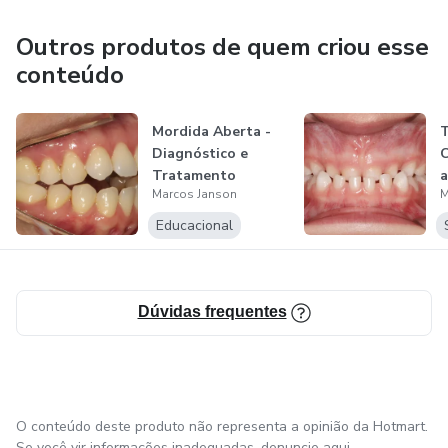
Outros produtos de quem criou esse
conteúdo
Mordida Aberta -
Diagnóstico e
C
Tratamento
a
Marcos Janson
M
Educacional
Dúvidas frequentes
O conteúdo deste produto não representa a opinião da Hotmart.
Se você vir informações inadequadas,
denuncie aqui