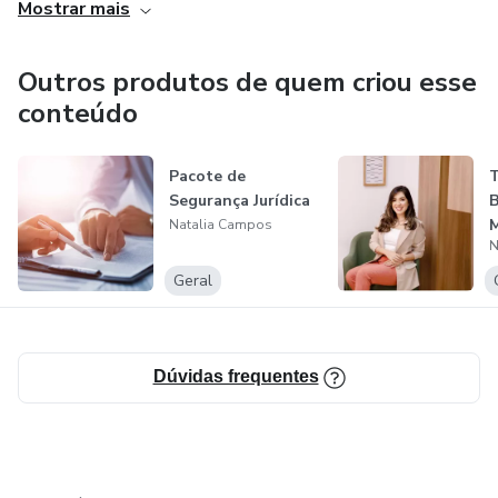
a identificar e a diferenciar cada paciente para executar a
Mostrar mais
técnica correta e com a quantidade de produto ideal.
Outros produtos de quem criou esse
Vem comigo ! Vou desmitificar tudo que você já viu sobre
conteúdo
procedimentos estéticos.
Pacote de
Segurança Jurídica
Natalia Campos
N
Geral
Dúvidas frequentes