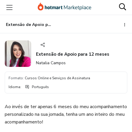
Ir
Ir
Ir
para
para
para
o
o
o
conteúdo
pagamento
rodapé
Extensão de Apoio para 12 meses
principal
Extensão de Apoio para 12 meses
Natalia Campos
Formato
:
Cursos Online e Serviços de Assinatura
Idioma
:
Português
Ao invés de ter apenas 6 meses do meu acompanhamento
personalizado na sua jornada, tenha um ano inteiro do meu
acompanhamento!