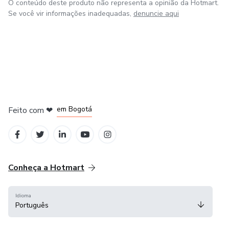
O conteúdo deste produto não representa a opinião da Hotmart.
Se você vir informações inadequadas,
denuncie aqui
em Amsterdam
em Madrid
em Bogotá
Feito com
❤
em Belo Horizonte
na Cidade do México
Conheça a Hotmart
Idioma
Português