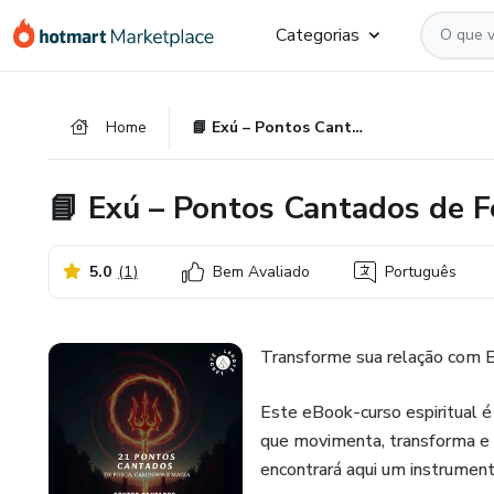
Ir
Ir
Ir
Categorias
para
para
para
o
o
o
conteúdo
pagamento
rodapé
Home
📘 Exú – Pontos Cantados de Força, Caminhos e Magia
principal
📘 Exú – Pontos Cantados de F
5.0
(
1
)
Bem Avaliado
Português
Transforme sua relação com E
Este eBook-curso espiritual é
que movimenta, transforma e 
encontrará aqui um instrument