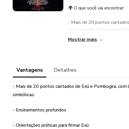
🌍 O que você vai encontrar:
- Mais de 20 pontos cantados
uso e interpretações simbólica
Mostrar mais
- Ensinamentos profundos sob
e revelando sua verdadeira mi
- Orientações práticas para f
Vantagens
Detalhes
segura e respeitosa.
- Mais de 20 pontos cantados de Exú e Pombogira, com l
- Técnicas para usar os ponto
simbólicas.
proteção espiritual.
- Ensinamentos profundos
- Um capítulo inteiro sobre c
canto em oração viva.
- Orientações práticas para firmar Exú