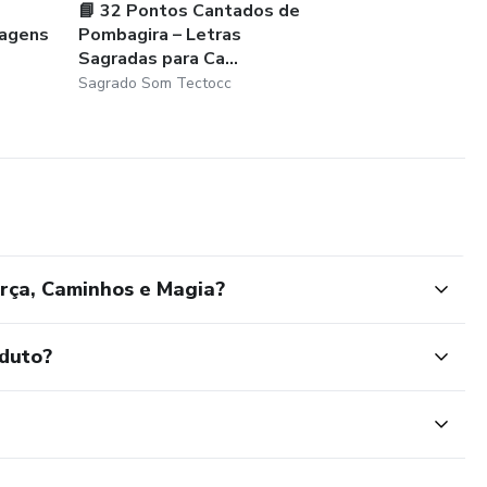
📘 32 Pontos Cantados de
magens
Pombagira – Letras
Sagradas para Ca...
Sagrado Som Tectocc
orça, Caminhos e Magia?
oduto?