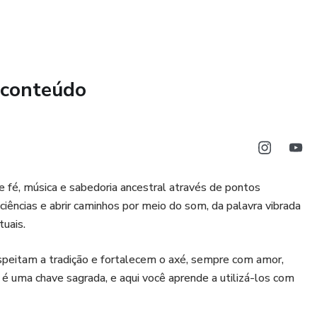
m desenvolvimento e simpatizantes da Umbanda.
no poder dos pontos cantados com responsabilidade.
 conteúdo
 sua força espiritual interior ao lado de Exú.
racional, uma oração cantada, um espelho da alma.
l, profunda e inspiradora, este eBook te convida a
 fé, música e sabedoria ancestral através de pontos
executor da Lei, guardião da justiça, do movimento e da
ências e abrir caminhos por meio do som, da palavra vibrada
tuais.
ho aberto. Exú é força de quem se conhece.
speitam a tradição e fortalecem o axé, sempre com amor,
 é uma chave sagrada, e aqui você aprende a utilizá-los com
e ajude a cantar com alma, caminhar com firmeza e