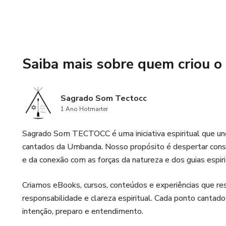
✨ Ideal para:
- Filhos de santo, médiuns e
- Quem deseja se aprofundar 
Saiba mais sobre quem criou o
- Pessoas que querem despertar
Sagrado Som Tectocc
🎵 Cada ponto é uma chave vib
1 Ano Hotmarter
📖 Com uma linguagem acessíve
Sagrado Som TECTOCC é uma iniciativa espiritual que une
(re)descobrir Exú como ele é: 
cantados da Umbanda. Nosso propósito é despertar consci
transformação.
e da conexão com as forças da natureza e dos guias espiri
🔮 Exú é fé viva. Exú é camin
Criamos eBooks, cursos, conteúdos e experiências que re
responsabilidade e clareza espiritual. Cada ponto cantado
Laroyê, Exú! Que esse livro t
intenção, preparo e entendimento.
transformar com axé.