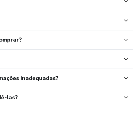
comprar?
rmações inadequadas?
ê-las?