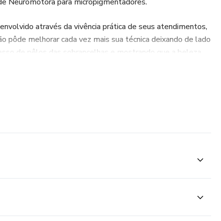
de Neuromotora para micropigmentadores.​
envolvido através da vivência prática de seus atendimentos,
ão pôde melhorar cada vez mais sua técnica deixando de lado
cesso de pêlos das sobrancelhas e mostrando que a beleza
meçando através da modelagem das sobrancelhas.
dem variar de pessoa a pessoa.