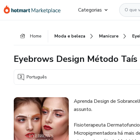
Ir
Ir
Ir
Categorias
para
para
para
o
o
o
conteúdo
pagamento
rodapé
Home
Moda e beleza
Manicure
principal
Eyebrows Design Método Taís 
Português
Aprenda Design de Sobrancel
assunto.
Fisioterapeuta Dermatofuncion
Micropigmentadora há mais de 