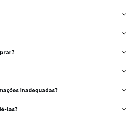
mprar?
rmações inadequadas?
ê-las?