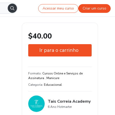
Acessar meu curso
Criar um curso
$40.00
Ir para o carrinho
Garantia de 7 dias
Certificado de conclusão
Formato
:
Cursos Online e Serviços de
Assinatura . Manicure
Estude do seu jeito e em qualquer
Categoria
:
Educacional
dispositivo
13 aula e 5 hora de conteúdo original
Tais Correia Academy
6 Ano Hotmarter