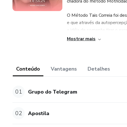
criadora do método Motricida
O Método Tais Correia foi des
e que através da autopercepç
a idéia de somente tirar o ex
pode e deve ser realçada co
Mostrar mais
Aviso legal: os resultados po
Conteúdo
Vantagens
Detalhes
01
Grupo do Telegram
02
Apostila