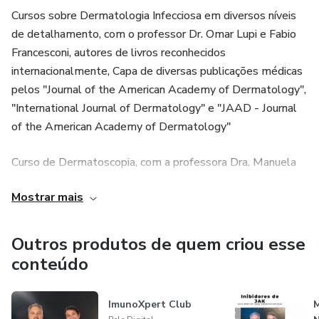
Cursos sobre Dermatologia Infecciosa em diversos níveis
de detalhamento, com o professor Dr. Omar Lupi e Fabio
Francesconi, autores de livros reconhecidos
internacionalmente, Capa de diversas publicações médicas
pelos "Journal of the American Academy of Dermatology",
"International Journal of Dermatology" e "JAAD - Journal
of the American Academy of Dermatology"
Curso de Dermatoscopia, com a professora Dra. Manuela
Boleira com graduação no Mount Sinai School of Medicine,
Mostrar mais
em Nova Iorque e pós-graduada em Dermatologia pela
Policlínica Geral do Rio de Janeiro, e Fellow em
Dermatologia na University of Miami Miller School of
Outros produtos de quem criou esse
Medicine.
conteúdo
ImunoXpert Club
M