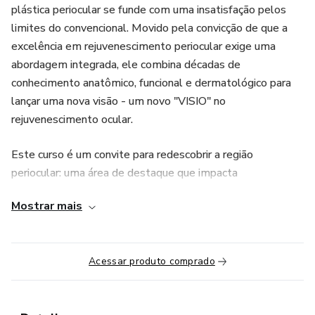
plástica periocular se funde com uma insatisfação pelos
limites do convencional. Movido pela convicção de que a
excelência em rejuvenescimento periocular exige uma
abordagem integrada, ele combina décadas de
conhecimento anatômico, funcional e dermatológico para
lançar uma nova visão - um novo "VISIO" no
rejuvenescimento ocular.
Este curso é um convite para redescobrir a região
periocular: uma área de destaque que impacta
profundamente a autoestima e a expressão de nossos
Mostrar mais
pacientes. Através de uma fusão de ciência e arte, Luís
Assis compartilha uma metodologia que não apenas
resgata a função, mas também realça a beleza e a
Acessar produto comprado
expressividade dos olhos.