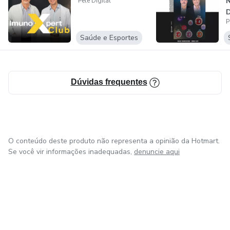
N
Pele Digital
D
P
I
S
Saúde e Esportes
Dúvidas frequentes
O conteúdo deste produto não representa a opinião da Hotmart.
Se você vir informações inadequadas,
denuncie aqui