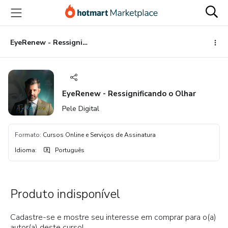
Ir
Ir
Ir
para
para
para
o
o
o
conteúdo
pagamento
rodapé
EyeRenew - Ressignificando o Olhar
principal
EyeRenew - Ressignificando o Olhar
Pele Digital
Formato
:
Cursos Online e Serviços de Assinatura
Idioma
:
Português
Produto indisponível
Cadastre-se e mostre seu interesse em comprar para o(a)
autor(a) deste curso!