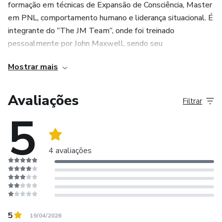
formação em técnicas de Expansão de Consciência, Master
2) Técnicas de Administração do Tempo e Produtividade
em PNL, comportamento humano e liderança situacional. É
integrante do “The JM Team”, onde foi treinado
3) Trabalho em Equipe: Quando um Contribui com a
pessoalmente por John Maxwell, sendo seu
Dificuldade do Outro
representante de conteúdo no Brasil.
Mostrar mais
4) Como Identificar e Mudar Comportamentos Negativos
no Trabalho
Avaliações
Filtrar
5) Os Sete Hábitos dos Profissionais de Alta Performance
5
6) Por que Pessoas Positivas e Otimistas são bem
sucedidas?
4 avaliações
7) Os 5 Fatores Essenciais do Atendimento ao Cliente
8) Como Lidar com Pessoas Difíceis no Trabalho
5
19/04/2026