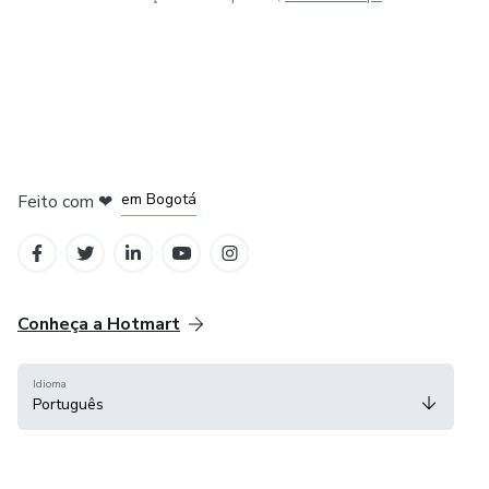
em Amsterdam
em Madrid
em Bogotá
Feito com
❤
em Belo Horizonte
na Cidade do México
Conheça a Hotmart
Idioma
Português