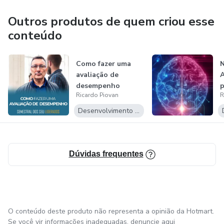
Outros produtos de quem criou esse
conteúdo
Como fazer uma
N
avaliação de
A
desempenho
p
Ricardo Piovan
R
semestral nos
L
liderad...
Desenvolvimento Pessoal
Dúvidas frequentes
O conteúdo deste produto não representa a opinião da Hotmart.
Se você vir informações inadequadas,
denuncie aqui