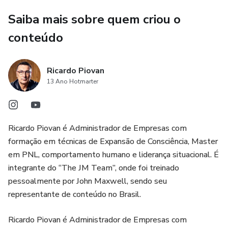
Saiba mais sobre quem criou o
10- Como administrar o tempo na liderança
conteúdo
11- Como fazer a gestão de conflito da equipe
Ricardo Piovan
12- Como ser um líder com inteligência emocional
13 Ano Hotmarter
13- Como contratar pessoas certas para a posição certa
14- Como desenvolver o marketing pessoal na empresa e
Ricardo Piovan é Administrador de Empresas com
mercado
formação em técnicas de Expansão de Consciência, Master
em PNL, comportamento humano e liderança situacional. É
+ ACADEMIA da ALTA PERFORMANCE - 8 Super aulas
integrante do “The JM Team”, onde foi treinado
para desenvolver os seus liderados:
pessoalmente por John Maxwell, sendo seu
representante de conteúdo no Brasil.
1) Como Receber Feedbacks Visando o seu
Desenvolvimento
Ricardo Piovan é Administrador de Empresas com