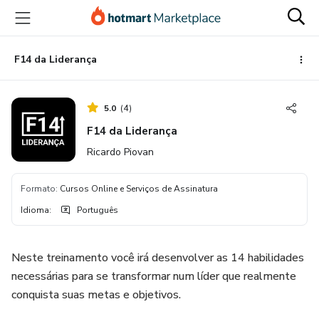
Ir
Ir
Ir
para
para
para
o
o
o
conteúdo
pagamento
rodapé
F14 da Liderança
principal
5.0
(
4
)
F14 da Liderança
Ricardo Piovan
Formato
:
Cursos Online e Serviços de Assinatura
Idioma
:
Português
Neste treinamento você irá desenvolver as 14 habilidades
necessárias para se transformar num líder que realmente
conquista suas metas e objetivos.