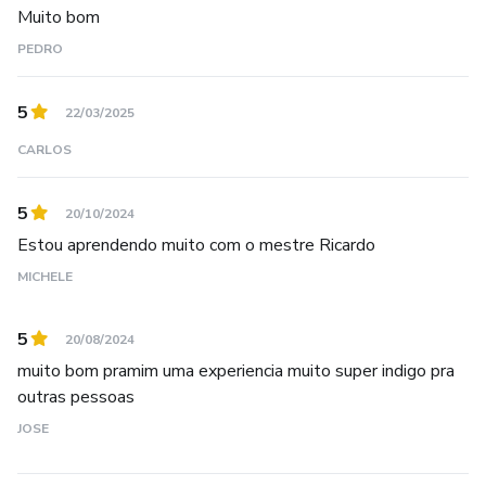
Muito bom
PEDRO
5
22/03/2025
CARLOS
5
20/10/2024
Estou aprendendo muito com o mestre Ricardo
MICHELE
5
20/08/2024
muito bom pramim uma experiencia muito super indigo pra
outras pessoas
JOSE