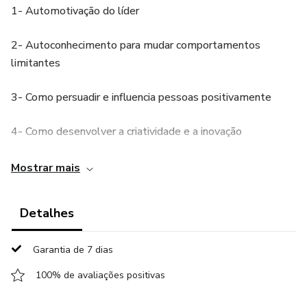
1- Automotivação do líder
2- Autoconhecimento para mudar comportamentos
limitantes
3- Como persuadir e influencia pessoas positivamente
4- Como desenvolver a criatividade e a inovação
5- Como planejar e cobrar atividades dos liderados
Mostrar mais
6- Como elevar a motivação e engajamento da equipe
Detalhes
7- Como elevar a competência da equipe
Garantia de 7 dias
8- Como liderar e delegar para pessoas diferentes
100% de avaliações positivas
9- Como aplicar feedbacks e feedforward