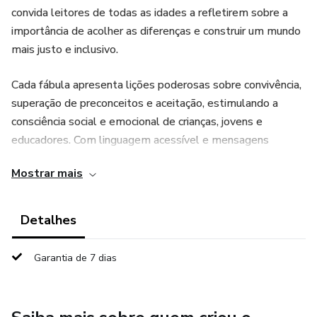
convida leitores de todas as idades a refletirem sobre a
importância de acolher as diferenças e construir um mundo
mais justo e inclusivo.
Cada fábula apresenta lições poderosas sobre convivência,
superação de preconceitos e aceitação, estimulando a
consciência social e emocional de crianças, jovens e
educadores. Com linguagem acessível e mensagens
universais, *Fábulas da Inclusão* é uma ferramenta valiosa
Mostrar mais
para escolas, famílias e projetos educativos que desejam
cultivar uma sociedade mais humana e solidária.
Detalhes
Garantia de 7 dias