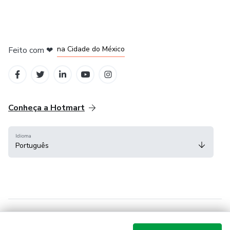
em Bogotá
em Amsterdam
em Madrid
na Cidade do México
Feito com
❤
em Belo Horizonte
Conheça a Hotmart
Idioma
Português
Central de ajuda
Termos
Privacidade
Cookies