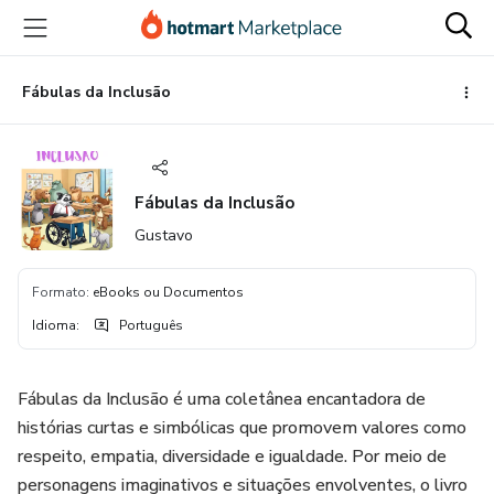
Ir
Ir
Ir
para
para
para
o
o
o
conteúdo
pagamento
rodapé
Fábulas da Inclusão
principal
Fábulas da Inclusão
Gustavo
Formato
:
eBooks ou Documentos
Idioma
:
Português
Fábulas da Inclusão é uma coletânea encantadora de
histórias curtas e simbólicas que promovem valores como
respeito, empatia, diversidade e igualdade. Por meio de
personagens imaginativos e situações envolventes, o livro