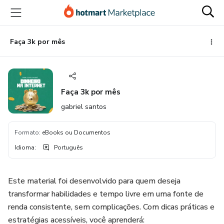
Ir
Ir
Ir
para
para
para
o
o
o
conteúdo
pagamento
rodapé
Faça 3k por mês
principal
Faça 3k por mês
gabriel santos
Formato
:
eBooks ou Documentos
Idioma
:
Português
Este material foi desenvolvido para quem deseja
transformar habilidades e tempo livre em uma fonte de
renda consistente, sem complicações. Com dicas práticas e
estratégias acessíveis, você aprenderá: