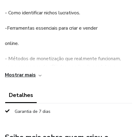
- Como identificar nichos lucrativos.
-Ferramentas essenciais para criar e vender
online.
- Métodos de monetização que realmente funcionam,
como programas de afiliados, vendas de produtos e
serviços.
Mostrar mais
- Passo a passo para conquistar visibilidade e construir sua
Detalhes
marca nas redes sociais.
Garantia de 7 dias