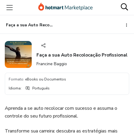
Ir
Ir
Ir
para
para
para
o
o
o
conteúdo
pagamento
rodapé
Faça a sua Auto Recolocação Profissional
principal
Faça a sua Auto Recolocação Profissional
Francine Baggio
Formato
:
eBooks ou Documentos
Idioma
:
Português
Aprenda a se auto recolocar com sucesso e assuma o
controle do seu futuro profissional.
Transforme sua carreira: descubra as estratégias mais