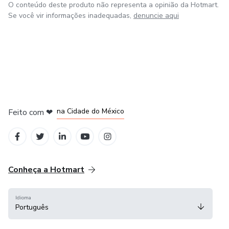
O conteúdo deste produto não representa a opinião da Hotmart.
Se você vir informações inadequadas,
denuncie aqui
em Bogotá
em Amsterdam
em Madrid
na Cidade do México
Feito com
❤
em Belo Horizonte
Conheça a Hotmart
Idioma
Português