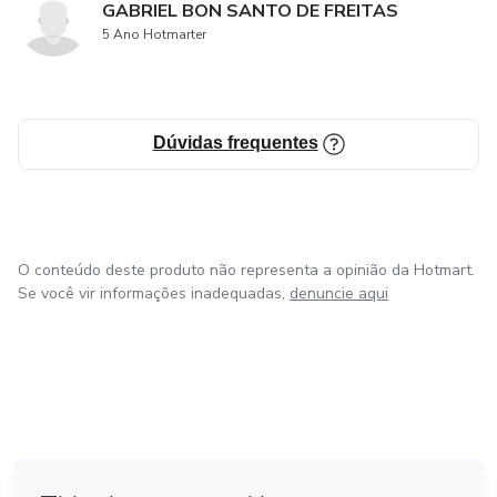
GABRIEL BON SANTO DE FREITAS
5 Ano Hotmarter
Dúvidas frequentes
O conteúdo deste produto não representa a opinião da Hotmart.
Se você vir informações inadequadas,
denuncie aqui
em Bogotá
em Amsterdam
em Madrid