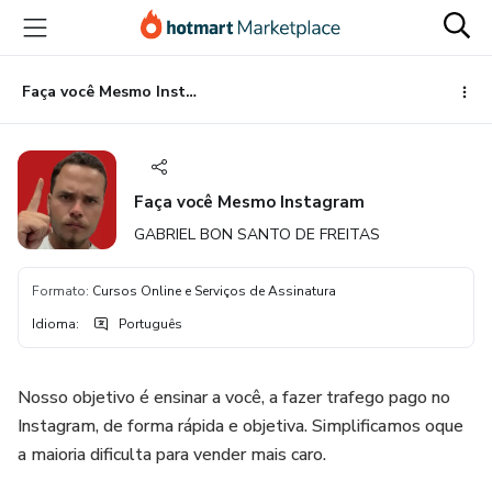
Ir
Ir
Ir
para
para
para
o
o
o
conteúdo
pagamento
rodapé
Faça você Mesmo Instagram
principal
Faça você Mesmo Instagram
GABRIEL BON SANTO DE FREITAS
Formato
:
Cursos Online e Serviços de Assinatura
Idioma
:
Português
Nosso objetivo é ensinar a você, a fazer trafego pago no
Instagram, de forma rápida e objetiva. Simplificamos oque
a maioria dificulta para vender mais caro.