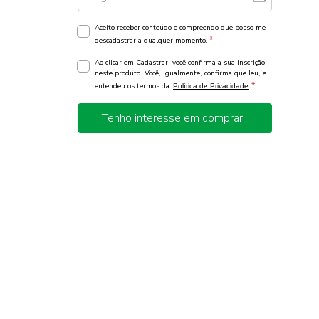
Aceito receber conteúdo e compreendo que posso me
*
descadastrar a qualquer momento.
Ao clicar em Cadastrar, você confirma a sua inscrição
neste produto. Você, igualmente, confirma que leu, e
*
entendeu os termos da
Política de Privacidade
Tenho interesse em comprar!