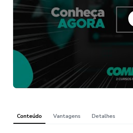
O que eu vou te ensinar é a fo
através de anúncios no Facebo
de Tráfego Direto para você 
vou te mostrar neste curso vo
Infelizmente, existem muitas
Tráfego e Facebook ADS que ex
feitos por pessoas que não a
estratégias atuais adaptadas 
totalmente diferente.
Conteúdo
Vantagens
Detalhes