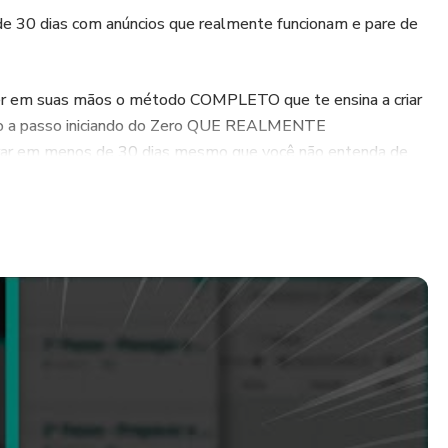
e 30 dias com anúncios que realmente funcionam e pare de
ter em suas mãos o método COMPLETO que te ensina a criar
o a passo iniciando do Zero QUE REALMENTE
r em menos de 30 dias mesmo que você não entenda de
zer anúncios no Facebook ADS. Eu vou te ensinar tudo que
o com anúncio.
lquer pessoa pode aprender desde que tenha alguns minutos
Suas Mãos
 Atualizadas para ter Consistência e Previsibilidade de