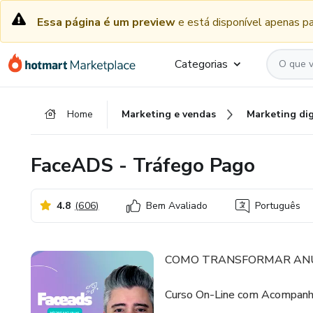
Ir
Ir
Ir
Essa página é um preview
e está disponível apenas pa
para
para
para
o
o
o
conteúdo
pagamento
rodapé
Categorias
principal
Home
Marketing e vendas
Marketing dig
FaceADS - Tráfego Pago
4.8
(
606
)
Bem Avaliado
Português
COMO TRANSFORMAR AN
Curso On-Line com Acompanh