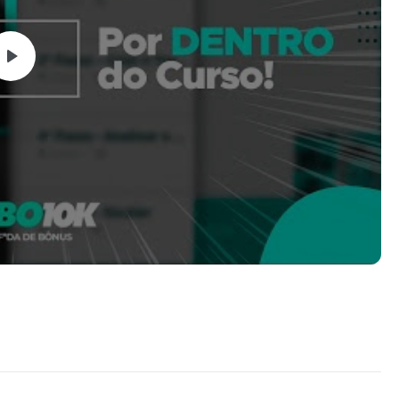
rma mais fácil, rápida, segura e inteligente de fazer vendas
ok e Instagram, e ainda, vou te passar planos e estratégias
aplicar mesmo que não entenda de Tráfego Pago. O que eu
cê não encontra gratuito Youtube
 pessoas frustradas com o que aprenderam nos cursos de
istem por ai. A internet esta cheia de cursos básicos
tuam diretamente no mercado e não sabem ensinar
as mudanças constantes do algoritmo, por isso, esse curso é