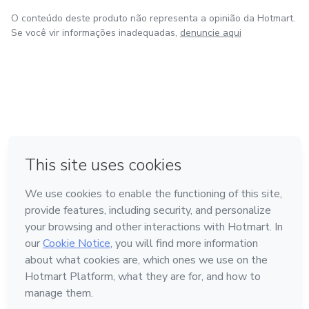
O conteúdo deste produto não representa a opinião da Hotmart.
Se você vir informações inadequadas,
denuncie aqui
em Amsterdam
em Madrid
em Bogotá
Feito com
❤
em Belo Horizonte
na Cidade do México
Conheça a Hotmart
Idioma
Português