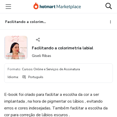
Ir
Ir
Ir
para
para
para
o
o
o
conteúdo
pagamento
rodapé
Facilitando a colorimetria labial
principal
Facilitando a colorimetria labial
Giseli Ribas
Formato
:
Cursos Online e Serviços de Assinatura
Idioma
:
Português
E-book foi criado para facilitar a escolha da cor a ser
implantada , na hora de pigmentar os lábios , evitando
erros e cores indesejadas. Também facilitar a escolha da
cor para correção de lábios escuros .