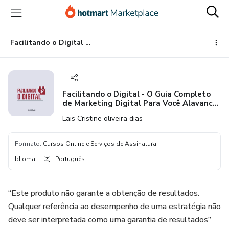
Ir
Ir
Ir
para
para
para
o
o
o
conteúdo
pagamento
rodapé
Facilitando o Digital - O Guia Completo de Marketing Digital Para Você Alavancar os Seus Negócios!
principal
Facilitando o Digital - O Guia Completo
de Marketing Digital Para Você Alavancar
os Seus Negócios!
Lais Cristine oliveira dias
Formato
:
Cursos Online e Serviços de Assinatura
Idioma
:
Português
“Este produto não garante a obtenção de resultados.
Qualquer referência ao desempenho de uma estratégia não
deve ser interpretada como uma garantia de resultados”