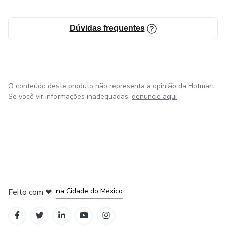
Dúvidas frequentes
O conteúdo deste produto não representa a opinião da Hotmart.
Se você vir informações inadequadas,
denuncie aqui
em Bogotá
em Amsterdam
em Madrid
na Cidade do México
Feito com
❤
em Belo Horizonte