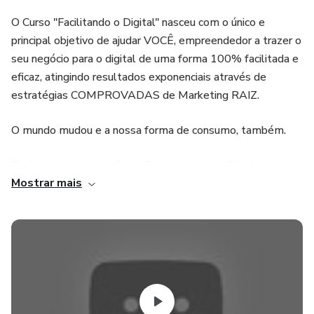
O Curso "Facilitando o Digital" nasceu com o único e
principal objetivo de ajudar VOCÊ, empreendedor a trazer o
seu negócio para o digital de uma forma 100% facilitada e
eficaz, atingindo resultados exponenciais através de
estratégias COMPROVADAS de Marketing RAIZ.
O mundo mudou e a nossa forma de consumo, também.
Todos os dias, as notícias são as mesmas... Cidades e
Mostrar mais
comércios fechando, lockdown... E ATÉ QUANDO o SEU
negócio vai depender de permissão para continuar
funcionando?
Experimente por 07 dias de graça e tenha resultados
exponenciais em seus negócios!