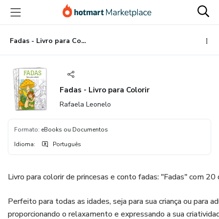
Ir
Ir
Ir
para
para
para
o
o
o
conteúdo
pagamento
rodapé
Fadas - Livro para Colorir
principal
Fadas - Livro para Colorir
Rafaela Leonelo
Formato
:
eBooks ou Documentos
Idioma
:
Português
Livro para colorir de princesas e conto fadas: "Fadas" com 20
Perfeito para todas as idades, seja para sua criança ou para ad
proporcionando o relaxamento e expressando a sua criatividad