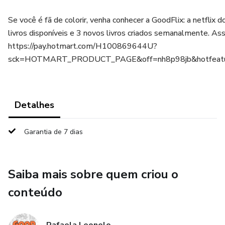
Se você é fã de colorir, venha conhecer a GoodFlix: a netflix d
livros disponíveis e 3 novos livros criados semanalmente. As
https://pay.hotmart.com/H100869644U?
sck=HOTMART_PRODUCT_PAGE&off=nh8p98jb&hotfeat
Detalhes
Garantia de 7 dias
Saiba mais sobre quem criou o
conteúdo