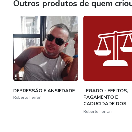
Outros produtos de quem crio
* DIREITO DE FAMÍLIA;
* DIREITO DE SUCESSÕES.
Em Ciências da Computação:
* Ministro Curso de Rede de Computadores;
* Consultoria em Segurança da Informação;
* Elaboração de e-comerce (direito empresarial, elaboração
desenvolvimento de sites de comércio eletrônico)
DEPRESSÃO E ANSIEDADE
LEGADO - EFEITOS,
PAGAMENTO E
Roberto Ferrari
CADUCIDADE DOS
LEGADOS
Roberto Ferrari