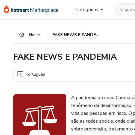
Ir
Ir
Ir
Categorias
para
para
para
o
o
o
conteúdo
pagamento
rodapé
Home
FAKE NEWS E PANDEMIA
principal
FAKE NEWS E PANDEMIA
Português
A pandemia do novo Corona ví
fenômeno da desinformação. As
vida das pessoas em risco. O p
são as redes sociais, onde d
sobre prevenção, tratamento e