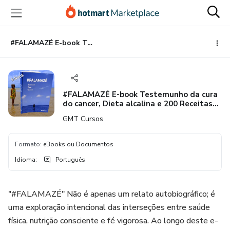
Ir
Ir
Ir
para
para
para
o
o
o
conteúdo
pagamento
rodapé
#FALAMAZÉ E-book Testemunho da cura do cancer, Dieta alcalina e 200 Receitas Vegetarianas estritas
principal
#FALAMAZÉ E-book Testemunho da cura
do cancer, Dieta alcalina e 200 Receitas
Vegetarianas estritas
GMT Cursos
Formato
:
eBooks ou Documentos
Idioma
:
Português
"#FALAMAZÉ" Não é apenas um relato autobiográfico; é
uma exploração intencional das interseções entre saúde
física, nutrição consciente e fé vigorosa. Ao longo deste e-