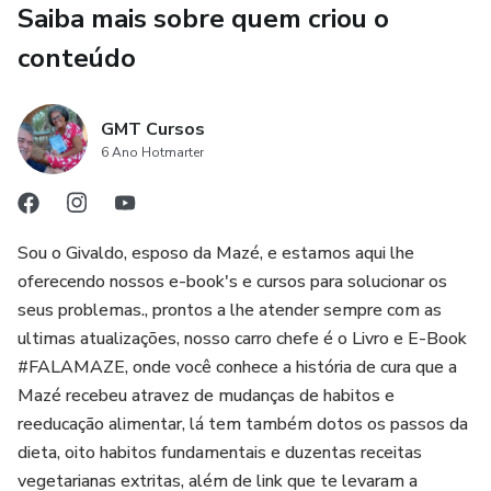
Saiba mais sobre quem criou o
de intestino muito severo, sua dieta, 8 passos de mudança
conteúdo
de vida e 200 receitas vegetarias estritas, além de link´s
de videos de receitas, e dos grupos de receitas e saúde.
GMT Cursos
6 Ano Hotmarter
Sou o Givaldo, esposo da Mazé, e estamos aqui lhe
oferecendo nossos e-book's e cursos para solucionar os
seus problemas., prontos a lhe atender sempre com as
ultimas atualizações, nosso carro chefe é o Livro e E-Book
#FALAMAZE, onde você conhece a história de cura que a
Mazé recebeu atravez de mudanças de habitos e
reeducação alimentar, lá tem também dotos os passos da
dieta, oito habitos fundamentais e duzentas receitas
vegetarianas extritas, além de link que te levaram a