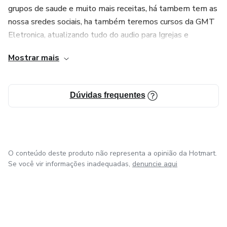
grupos de saude e muito mais receitas, há tambem tem as
nossa sredes sociais, ha também teremos cursos da GMT
Eletronica, atualizando tudo do audio para Igrejas e
eventos, aguardem sempre novidades.
Mostrar mais
Em breve teremos muito mais cursos e e-book com
variados assuntos para resolver as problematicas do dia a
Dúvidas frequentes
dia , sempre buscando fazer o melhor por você.
O conteúdo deste produto não representa a opinião da Hotmart.
Se você vir informações inadequadas,
denuncie aqui