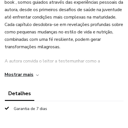
book , somos guiados através das experiências pessoais da
autora, desde os primeiros desafios de saúde na juventude
até enfrentar condições mais complexas na maturidade.
Cada capítulo desdobra-se em revelações profundas sobre
como pequenas mudanças no estilo de vida e nutrição,
combinadas com uma fé resiliente, podem gerar
transformações milagrosas.
A autora convida o leitor a testemunhar como a
adversidade pode se tornar um terreno fértil para o
Mostrar mais
crescimento pessoal e espiritual, onde cada dificuldade
enfrentada contribui para uma compreensão mais profunda
da vida e do propósito individual. Não se trata apenas de
Detalhes
sobreviver, mas de florescer em meio às provações,
fortalecida por uma comunidade de suporte e pela certeza
Garantia de 7 dias
de que não estamos sós em nossas lutas.
Contem seu Testemunho de como se curou de um cancer