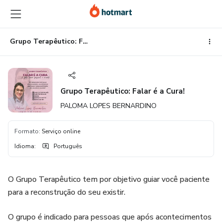
Ir
Ir
Ir
para
para
para
o
o
o
conteúdo
pagamento
rodapé
Grupo Terapêutico: Falar é a Cura!
principal
Grupo Terapêutico: Falar é a Cura!
PALOMA LOPES BERNARDINO
Formato
:
Serviço online
Idioma
:
Português
O Grupo Terapêutico tem por objetivo guiar você paciente
para a reconstrução do seu existir.
O grupo é indicado para pessoas que após acontecimentos