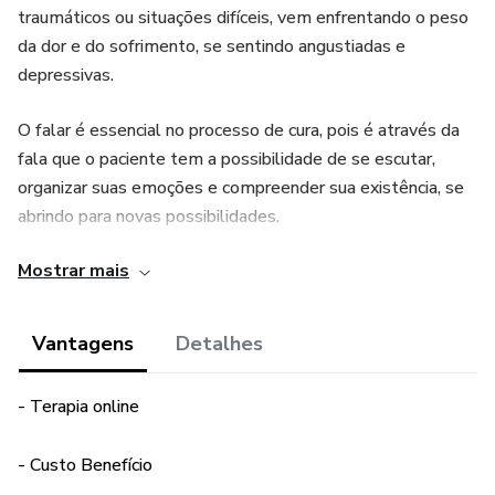
traumáticos ou situações difíceis, vem enfrentando o peso
da dor e do sofrimento, se sentindo angustiadas e
depressivas.
O falar é essencial no processo de cura, pois é através da
fala que o paciente tem a possibilidade de se escutar,
organizar suas emoções e compreender sua existência, se
abrindo para novas possibilidades.
Mostrar mais
E o grupo auxilia nesse processo, pois o compartilhar
experiências possibilita desenvolver uma ampla visão de
desafios e superações.
Vantagens
Detalhes
Se você precisa de apoio, aqui é o seu lugar.
- Terapia online
- Custo Benefício