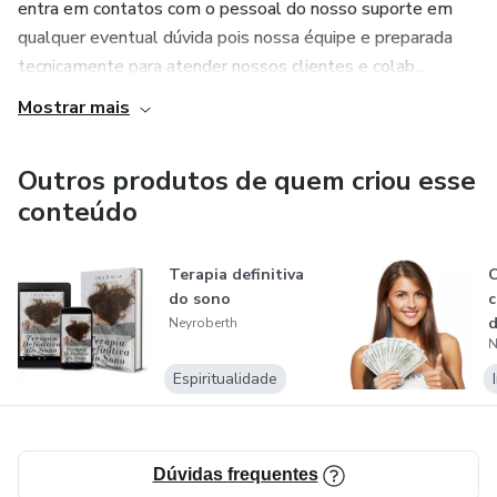
entra em contatos com o pessoal do nosso suporte em
qualquer eventual dúvida pois nossa équipe e preparada
tecnicamente para atender nossos clientes e colab...
Mostrar mais
Outros produtos de quem criou esse
conteúdo
Terapia definitiva
C
do sono
d
Neyroberth
N
I
Espiritualidade
Dúvidas frequentes