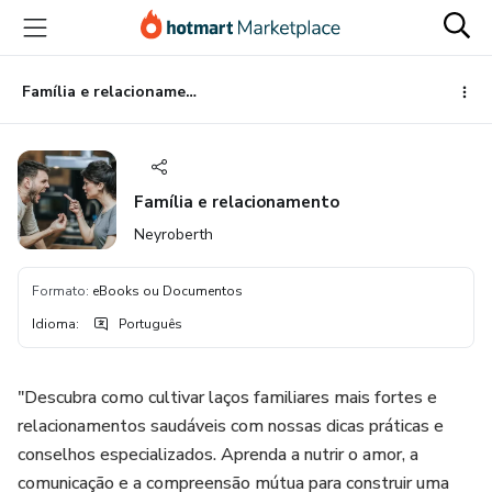
Ir
Ir
Ir
para
para
para
o
o
o
conteúdo
pagamento
rodapé
Família e relacionamento
principal
Família e relacionamento
Neyroberth
Formato
:
eBooks ou Documentos
Idioma
:
Português
"Descubra como cultivar laços familiares mais fortes e
relacionamentos saudáveis com nossas dicas práticas e
conselhos especializados. Aprenda a nutrir o amor, a
comunicação e a compreensão mútua para construir uma