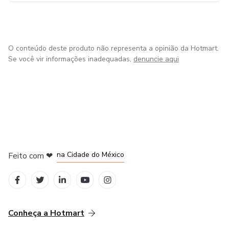
O conteúdo deste produto não representa a opinião da Hotmart.
Se você vir informações inadequadas,
denuncie aqui
em Bogotá
em Amsterdam
em Madrid
na Cidade do México
Feito com
❤
em Belo Horizonte
Conheça a Hotmart