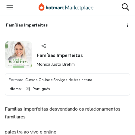
Ir
Ir
Ir
para
para
para
o
o
o
conteúdo
pagamento
rodapé
Famílias Imperfeitas
principal
Famílias Imperfeitas
Monica Justo Brehm
Formato
:
Cursos Online e Serviços de Assinatura
Idioma
:
Português
Famílias Imperfeitas desvendando os relacionamentos
familiares
palestra ao vivo e online