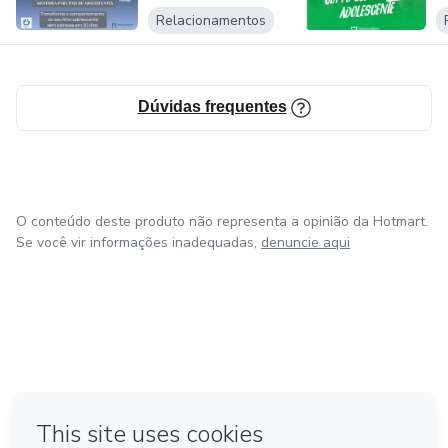
Relacionamentos
Dúvidas frequentes
O conteúdo deste produto não representa a opinião da Hotmart.
Se você vir informações inadequadas,
denuncie aqui
em Bogotá
em Amsterdam
em Madrid
na Cidade do México
Feito com
❤