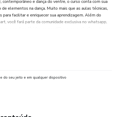
z, contemporâneo e dança do ventre, o curso conta com sua
ão de elementos na dança. Muito mais que as aulas técnicas,
s para facilitar e enriquecer sua aprendizagem. Além do
rt, você fará parte da comunidade exclusiva no whatsapp,
sora, para tirar dúvidas, compartilhar suas evoluções e trocar
ário são uma preparação para o curso avançando, que será
eslocamentos, giros e cenas coreográficas.
inas de todas as modalidades.
e do seu jeito e em qualquer dispositivo