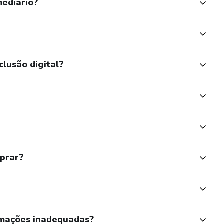
mediário?
clusão digital?
mprar?
rmações inadequadas?