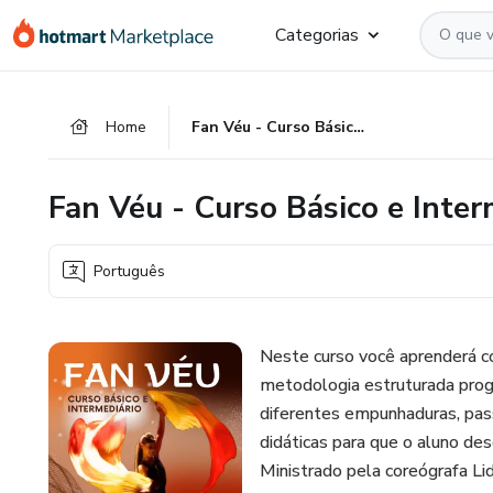
Ir
Ir
Ir
Categorias
para
para
para
o
o
o
conteúdo
pagamento
rodapé
Home
Fan Véu - Curso Básico e Intermediário
principal
Fan Véu - Curso Básico e Inter
Português
Neste curso você aprenderá co
metodologia estruturada pro
diferentes empunhaduras, pas
didáticas para que o aluno d
Ministrado pela coreógrafa Li