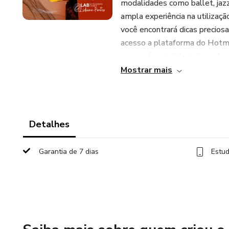
modalidades como ballet, jaz
ampla experiência na utilizaç
você encontrará dicas preciosa
acesso a plataforma do Hotma
que será assistido pela profes
experiências.
Mostrar mais
Os módulos básico e intermedi
focado na complexidade dos d
Detalhes
O curso é voltado para bailar
Garantia de 7 dias
Estud
Espero você!