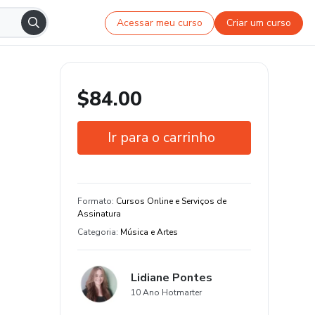
Acessar meu curso
Criar um curso
$84.00
Ir para o carrinho
Garantia de 7 dias
Estude do seu jeito e em qualquer
Formato
:
Cursos Online e Serviços de
dispositivo
Assinatura
Categoria
:
Música e Artes
Lidiane Pontes
10 Ano Hotmarter