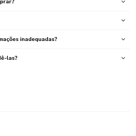
mprar?
rmações inadequadas?
ê-las?