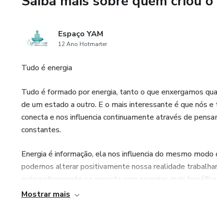
Saiba mais sobre quem criou o
- A culpa por gastar com voc
Espaço YAM
- A ansiedade de acumular sem
12 Ano Hotmarter
- A necessidade de provar val
Tudo é energia
Nossa história financeira nos 
Tudo é formado por energia, tanto o que enxergamos quant
de um estado a outro. E o mais interessante é que nós e 
Liberdade financeira não é ap
conecta e nos influencia continuamente através de pensa
resgate do seu valor.​
constantes.
Não é apenas sobre aprender 
Energia é informação, ela nos influencia do mesmo modo
você se relaciona com ele. En
podemos alterar positivamente nossa realidade trabalha
aqui nós olhamos para além d
automaticamente se conecta com energias mais benéficas
reescrever sua história, de es
Mostrar mais
mostra como fazer isso.
No Espaço YAM você encontra vários cursos que irão te a
de como encontrar mais harmonia em sua vida.