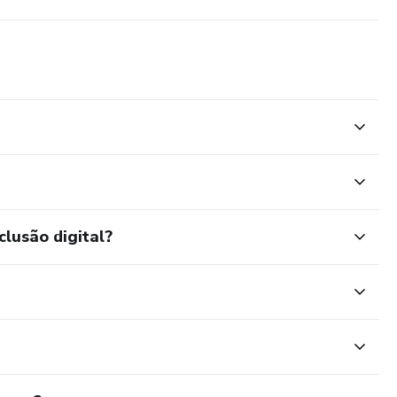
nteragem com o campo eletromagnético da terra. Seu coração
s, animais e a Terra.
alegria, serenidade, harmonia e amor você aumenta o fluxo de
clusão digital?