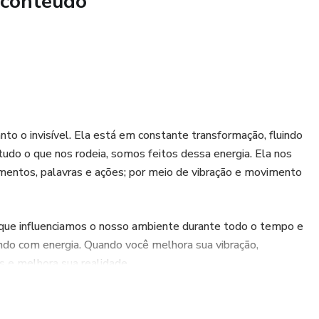
 conteúdo
ê mesma.
 conseguir usufruir.
or através de conquistas.
mantém cativas.
o o invisível. Ela está em constante transformação, fluindo
tudo o que nos rodeia, somos feitos dessa energia. Ela nos
enas uma questão de números - é sobre cura, crescimento e
mentos, palavras e ações; por meio de vibração e movimento
a lidar com dinheiro — é sobre transformar a forma como
 que influenciamos o nosso ambiente durante todo o tempo e
quanto muitos cursos oferecem técnicas e regras prontas,
ndo com energia. Quando você melhora sua vibração,
os números. Todos os dias você tem a oportunidade de
 e melhora sua realidade.
colher diferente e deixar de repetir o passado. O FAP 2.0
judar nesse processo de descobrimento do seu potencial e