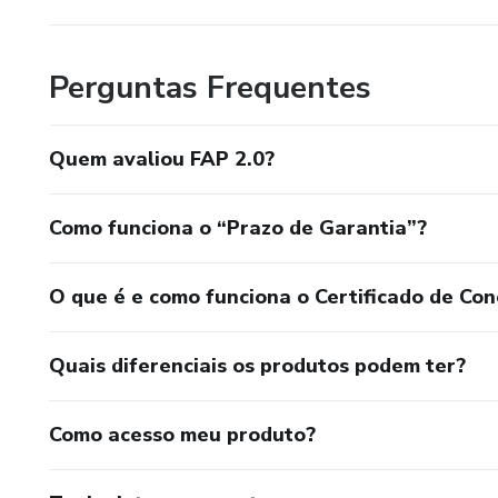
elétricas que ressoam com o ritmo de nosso cérebro e i
sincroniza com a Terra e o interconecta com outras pessoa
Perguntas Frequentes
Quando você enche seu coração de energias positivas de 
energia vital por todo o corpo e os demais chakras.
Quem avaliou FAP 2.0?
Como funciona o “Prazo de Garantia”?
O que é e como funciona o Certificado de Con
Quais diferenciais os produtos podem ter?
Como acesso meu produto?