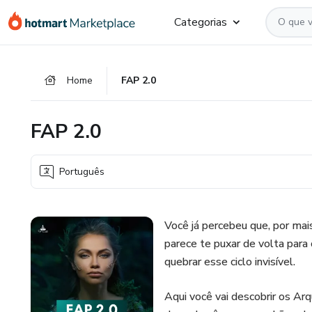
Ir
Ir
Ir
Categorias
para
para
para
o
o
o
conteúdo
pagamento
rodapé
Home
FAP 2.0
principal
FAP 2.0
Português
Você já percebeu que, por mai
parece te puxar de volta par
quebrar esse ciclo invisível.​
Aqui você vai descobrir os Ar