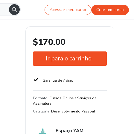
Acessar meu curso
Criar um curso
$170.00
Ir para o carrinho
Garantia de 7 dias
Formato
:
Cursos Online e Serviços de
Assinatura
Categoria
:
Desenvolvimento Pessoal
Espaço YAM