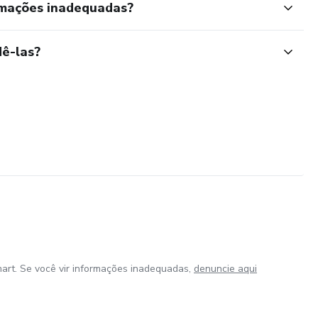
rmações inadequadas?
ê-las?
art. Se você vir informações inadequadas,
denuncie aqui