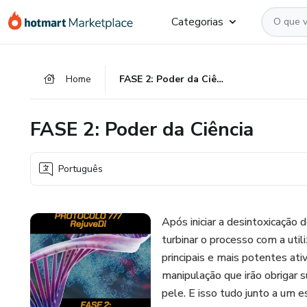
Ir
Ir
Ir
Categorias
para
para
para
o
o
o
conteúdo
pagamento
rodapé
Home
FASE 2: Poder da Ciência
principal
FASE 2: Poder da Ciência
Português
Após iniciar a desintoxicação
turbinar o processo com a util
principais e mais potentes at
manipulação que irão obrigar s
pele. E isso tudo junto a um