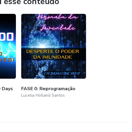
u esse conteúdo
9 Days
FASE 0: Reprogramação
Lucelia Holland Santos