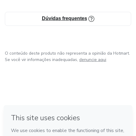
Dúvidas frequentes
O conteúdo deste produto não representa a opinião da Hotmart.
Se você vir informações inadequadas,
denuncie aqui
em Amsterdam
em Madrid
em Bogotá
Feito com
❤
em Belo Horizonte
na Cidade do México