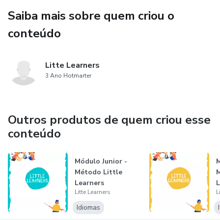
Saiba mais sobre quem criou o
conteúdo
Litte Learners
3 Ano Hotmarter
Outros produtos de quem criou esse
conteúdo
Módulo Junior -
M
Método Little
M
Learners
L
Litte Learners
L
Idiomas