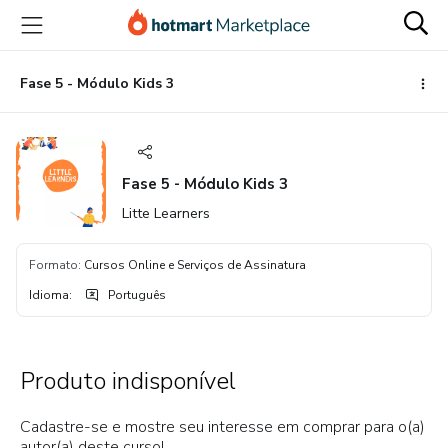
Ir
Ir
Ir
para
para
para
o
o
o
conteúdo
pagamento
rodapé
Fase 5 - Módulo Kids 3
principal
Fase 5 - Módulo Kids 3
Litte Learners
Formato
:
Cursos Online e Serviços de Assinatura
Idioma
:
Português
Produto indisponível
Cadastre-se e mostre seu interesse em comprar para o(a)
autor(a) deste curso!