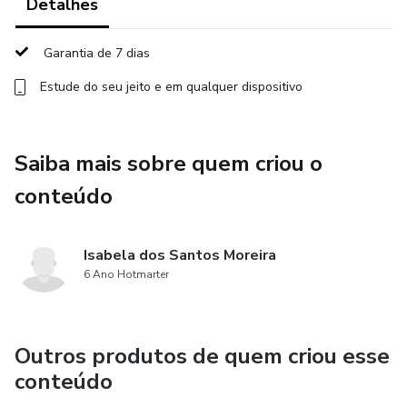
Detalhes
✅ WhatsApp Business e atendimento eficaz – Como
aumentar conversões pelo WhatsApp.
Garantia de 7 dias
Estude do seu jeito e em qualquer dispositivo
✅ Ofertas e promoções irresistíveis – Como criar
campanhas que realmente trazem resultados.
✅ Gestão de anúncios para lojistas – Estratégias simples e
Saiba mais sobre quem criou o
práticas para aumentar seu faturamento.
conteúdo
O que você recebe ao entrar?
Isabela dos Santos Moreira
🎁 Aulas diretas e práticas para aplicar imediatamente na
6 Ano Hotmarter
sua loja.
🎁 Templates e modelos prontos para facilitar sua rotina.
Outros produtos de quem criou esse
conteúdo
🎁 Comunidade exclusiva para suporte e networking com