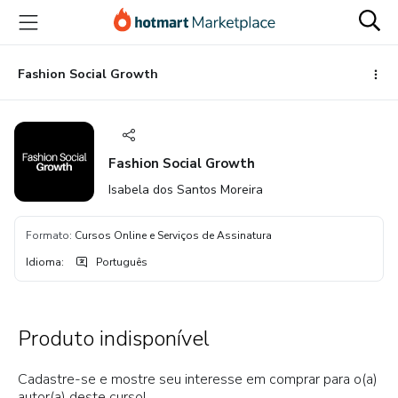
Ir
Ir
Ir
para
para
para
o
o
o
conteúdo
pagamento
rodapé
Fashion Social Growth
principal
Fashion Social Growth
Isabela dos Santos Moreira
Formato
:
Cursos Online e Serviços de Assinatura
Idioma
:
Português
Produto indisponível
Cadastre-se e mostre seu interesse em comprar para o(a)
autor(a) deste curso!