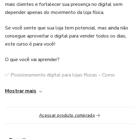
mais clientes e fortalecer sua presença no digital sem
depender apenas do movimento da loja física.
Se você sente que sua loja tem potencial, mas ainda não
consegue aproveitar o digital para vender todos os dias,
este curso é para você!
O que você vai aprender?
✅ Posicionamento digital para lojas físicas – Como
transformar sua marca em uma referência online.
Mostrar mais
✅ Criação de conteúdo estratégico – O que postar para
atrair, engajar e vender mais.
Acessar produto comprado
✅ Instagram como vitrine de vendas – Técnicas para
transformar seguidores em clientes.