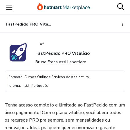
Ir
Ir
Ir
para
para
para
o
o
o
conteúdo
pagamento
rodapé
FastPedido PRO Vitalício
principal
FastPedido PRO Vitalício
Bruno Fracalossi Laperriere
Formato
:
Cursos Online e Serviços de Assinatura
Idioma
:
Português
Tenha acesso completo e ilimitado ao FastPedido com um
único pagamento! Com o plano vitalício, você libera todos
os recursos PRO pra sempre, sem mensalidades ou
renovações. Ideal pra quem quer economizar e garantir