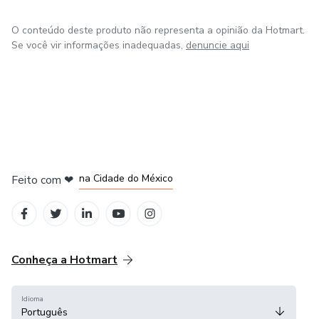
O conteúdo deste produto não representa a opinião da Hotmart.
Se você vir informações inadequadas,
denuncie aqui
em Bogotá
em Amsterdam
em Madrid
na Cidade do México
Feito com
❤
em Belo Horizonte
Conheça a Hotmart
Idioma
Português