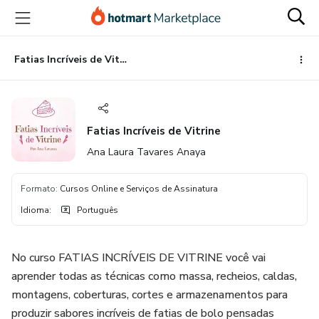
Ir
Ir
Ir
para
para
para
o
o
o
conteúdo
pagamento
rodapé
Fatias Incríveis de Vitrine
principal
Fatias Incríveis de Vitrine
Ana Laura Tavares Anaya
Formato
:
Cursos Online e Serviços de Assinatura
Idioma
:
Português
No curso FATIAS INCRÍVEIS DE VITRINE você vai
aprender todas as técnicas como massa, recheios, caldas,
montagens, coberturas, cortes e armazenamentos para
produzir sabores incríveis de fatias de bolo pensadas