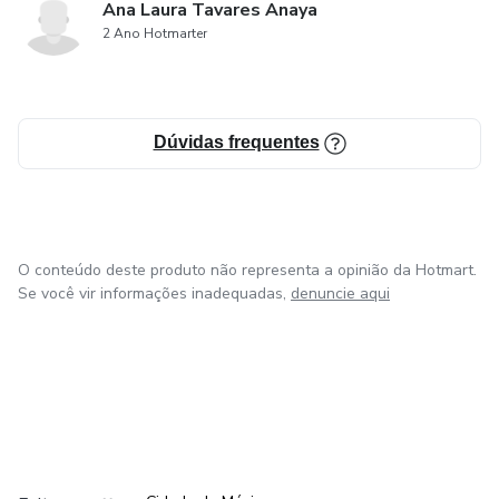
Ana Laura Tavares Anaya
2 Ano Hotmarter
Dúvidas frequentes
O conteúdo deste produto não representa a opinião da Hotmart.
Se você vir informações inadequadas,
denuncie aqui
em Bogotá
em Amsterdam
em Madrid