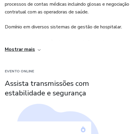
processos de contas médicas incluindo glosas e negociação
contratual com as operadoras de saúde.
Domínio em diversos sistemas de gestão de hospitalar.
Nas minhas aulas, você vai aprender de forma clara e
Mostrar mais
objetiva como aliar ferramentas práticas a teorias e se
tornar um profissional mais valorizado e reconhecido no
cenário da saúde suplementar.
EVENTO ONLINE
Assista transmissões com
estabilidade e segurança