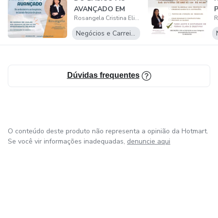
AVANÇADO EM
P
Rosangela Cristina Elias
FATURAMENTO
MÉDICO HO...
Negócios e Carreira
Dúvidas frequentes
O conteúdo deste produto não representa a opinião da Hotmart.
Se você vir informações inadequadas,
denuncie aqui