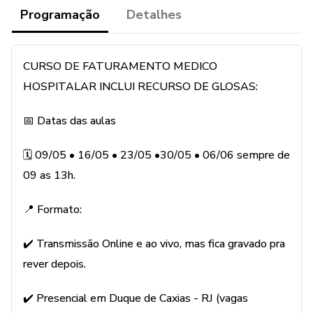
visto em aula e no final do curso enviarei o certificado.
Programação
Detalhes
Ao confirmar sua inscrição você irá receber um email de
confirmação e todas as informações de acesso as aulas
CURSO DE FATURAMENTO MEDICO
estarão no email.
HOSPITALAR INCLUI RECURSO DE GLOSAS:
📅 Datas das aulas
🗓 09/05 • 16/05 • 23/05 •30/05 • 06/06 sempre de
09 as 13h.
📍 Formato:
✔️ Transmissão Online e ao vivo, mas fica gravado pra
rever depois.
✔️ Presencial em Duque de Caxias - RJ (vagas