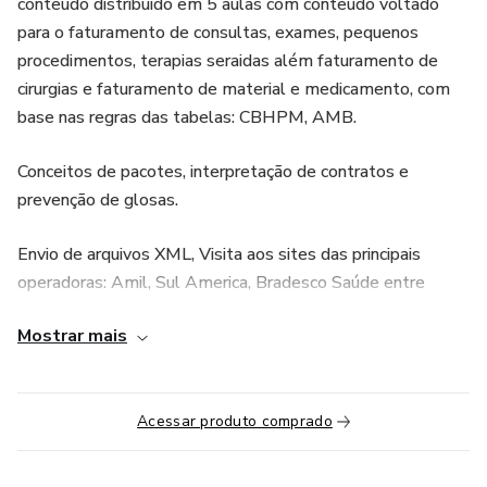
conteúdo distribuído em 5 aulas com conteúdo voltado
para o faturamento de consultas, exames, pequenos
procedimentos, terapias seraidas além faturamento de
cirurgias e faturamento de material e medicamento, com
base nas regras das tabelas: CBHPM, AMB.
Conceitos de pacotes, interpretação de contratos e
prevenção de glosas.
Envio de arquivos XML, Visita aos sites das principais
operadoras: Amil, Sul America, Bradesco Saúde entre
outras. As aulas serão online, aos sábados: 08/08/26,
Mostrar mais
15/08/26, 29/08/26, 05/09/26 E 12/09/26 horário 09 as
13h.
horário de 09h as 13h.
Acessar produto comprado
A cada aula será enviado uma apostila com o conteúdo