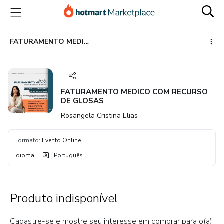
Ir
Ir
Ir
para
para
para
o
o
o
conteúdo
pagamento
rodapé
FATURAMENTO MEDICO COM RECURSO DE GLOSAS
principal
FATURAMENTO MEDICO COM RECURSO
DE GLOSAS
Rosangela Cristina Elias
Formato
:
Evento Online
Idioma
:
Português
Produto indisponível
Cadastre-se e mostre seu interesse em comprar para o(a)