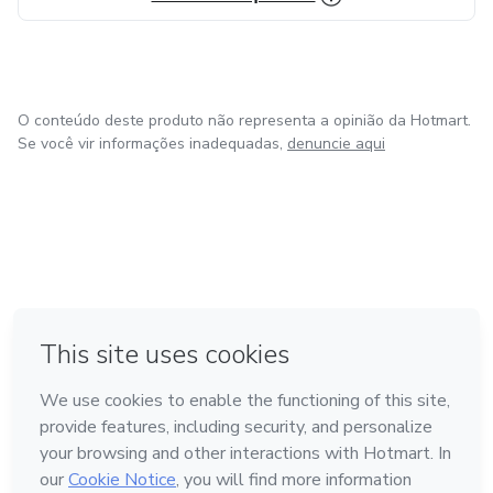
O conteúdo deste produto não representa a opinião da Hotmart.
Se você vir informações inadequadas,
denuncie aqui
em Bogotá
em Amsterdam
em Madrid
na Cidade do México
Feito com
❤
em Belo Horizonte
Conheça a Hotmart