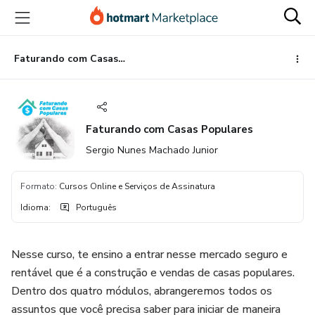
Ir
Ir
Ir
para
para
para
o
o
o
conteúdo
pagamento
rodapé
Faturando com Casas Populares
principal
Faturando com Casas Populares
Sergio Nunes Machado Junior
Formato
:
Cursos Online e Serviços de Assinatura
Idioma
:
Português
Nesse curso, te ensino a entrar nesse mercado seguro e
rentável que é a construção e vendas de casas populares.
Dentro dos quatro módulos, abrangeremos todos os
assuntos que você precisa saber para iniciar de maneira