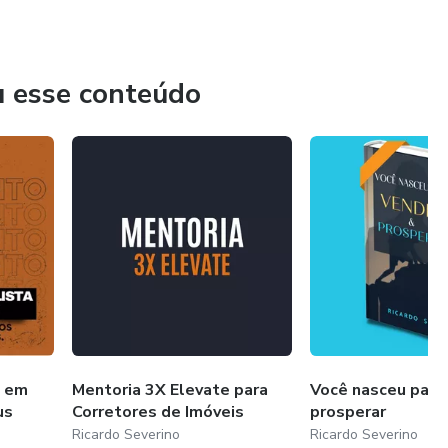
lhar focado em ajudar clientes a conquistar imóveis para
mento, pois sabe que a comissão é uma consequência do
u esse conteúdo
a em
Mentoria 3X Elevate para
Você nasceu para
us
Corretores de Imóveis
prosperar
Ricardo Severino
Ricardo Severino