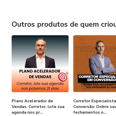
destes, 10 anos são do mercado imobiliário.
Ricardo é especialista em desenvolver pessoas para traba
moradia e investimento, sempre visando o melhor atendi
Outros produtos de quem crio
bom trabalho.
Me acompanhe no Instagram: @ricardo.seve
Plano Acelerador de
Corretor Especialist
Vendas. Corretor, lote sua
Conversão: Dobre se
agenda nos pr...
fechamentos n...