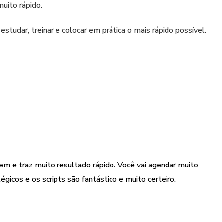
uito rápido.
tudar, treinar e colocar em prática o mais rápido possível.
irá te ajudar muito no dia a dia. Separei 18 estratégias que
, quando é feito de forma assertiva, por isso, é importante
lineado.
cesso na sua carreira profissional.
m e traz muito resultado rápido. Você vai agendar muito
gicos e os scripts são fantástico e muito certeiro.