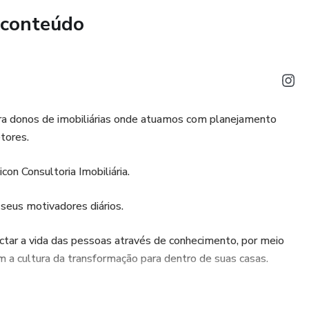
 conteúdo
para donos de imobiliárias onde atuamos com planejamento
etores.
on Consultoria Imobiliária.
seus motivadores diários.
tar a vida das pessoas através de conhecimento, por meio
 a cultura da transformação para dentro de suas casas.
 acumula mais de 20 anos de experiência em negociações, e