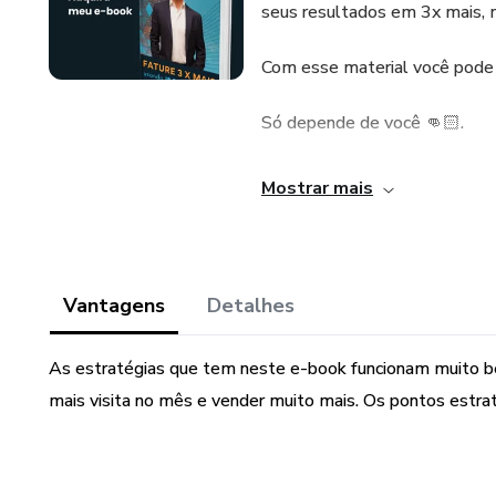
seus resultados em 3x mais, m
Com esse material você pode es
Só depende de você 👊🏻.
Tenho certeza que esse e-book 
Mostrar mais
realmente funcionam muito bem
treinar e ter um script bem de
Meu desejo é que você tenha su
Vantagens
Detalhes
Um abraço, conte comigo.
As estratégias que tem neste e-book funcionam muito be
mais visita no mês e vender muito mais. Os pontos estraté
Ricardo Seve