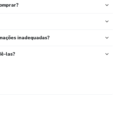
comprar?
rmações inadequadas?
ê-las?