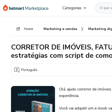
Ir
Ir
Ir
Categorias
para
para
para
o
o
o
conteúdo
pagamento
rodapé
Home
Marketing e vendas
Marketing dig
principal
CORRETOR DE IMÓVEIS, FATUR
estratégias com script de c
Português
Olá, ajudo corretor de imóve
experiência.
Você vai adquirir um e-book va