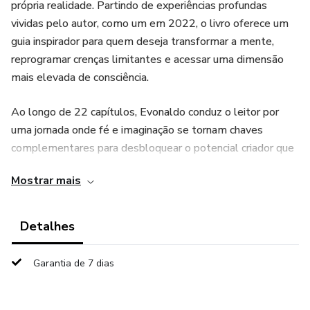
própria realidade. Partindo de experiências profundas
vividas pelo autor, como um em 2022, o livro oferece um
guia inspirador para quem deseja transformar a mente,
reprogramar crenças limitantes e acessar uma dimensão
mais elevada de consciência.
Ao longo de 22 capítulos, Evonaldo conduz o leitor por
uma jornada onde fé e imaginação se tornam chaves
complementares para desbloquear o potencial criador que
existe dentro de cada um. Com base em princípios da
Mostrar mais
espiritualidade, neurociência, física quântica e psicologia, a
obra apresenta práticas como visualização criativa,
meditação, gratidão, escrita, intenção e percepção dos
Detalhes
sinais do universo (sincronicidades).
Garantia de 7 dias
Mais do que um livro de reflexão, é um manual de
expansão interior. Um convite para que o leitor se torne um
cocriador consciente da sua vida vivendo com mais clareza,