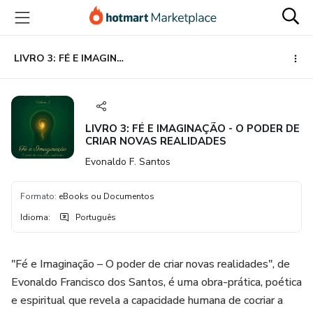
Ir
Ir
Ir
para
para
para
o
o
o
conteúdo
pagamento
rodapé
LIVRO 3: FÉ E IMAGINAÇÃO - O PODER DE CRIAR NOVAS REALIDADES
principal
LIVRO 3: FÉ E IMAGINAÇÃO - O PODER DE
CRIAR NOVAS REALIDADES
Evonaldo F. Santos
Formato
:
eBooks ou Documentos
Idioma
:
Português
"Fé e Imaginação – O poder de criar novas realidades", de
Evonaldo Francisco dos Santos, é uma obra-prática, poética
e espiritual que revela a capacidade humana de cocriar a