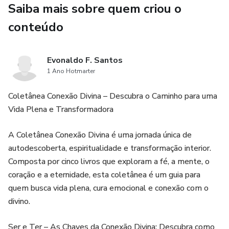
Saiba mais sobre quem criou o
poder pessoal e conexão com o divino.
conteúdo
Evonaldo F. Santos
1 Ano Hotmarter
Coletânea Conexão Divina – Descubra o Caminho para uma
Vida Plena e Transformadora
A Coletânea Conexão Divina é uma jornada única de
autodescoberta, espiritualidade e transformação interior.
Composta por cinco livros que exploram a fé, a mente, o
coração e a eternidade, esta coletânea é um guia para
quem busca vida plena, cura emocional e conexão com o
divino.
Ser e Ter – As Chaves da Conexão Divina: Descubra como