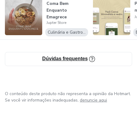
Coma Bem
P
Enquanto
n
Emagrece
J
Jupter Store
Culinária e Gastronomia
Dúvidas frequentes
O conteúdo deste produto não representa a opinião da Hotmart.
Se você vir informações inadequadas,
denuncie aqui