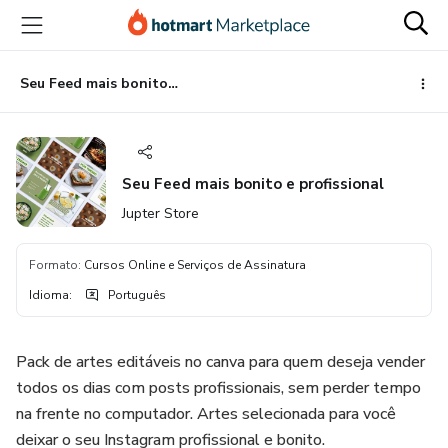
Ir
Ir
Ir
para
para
para
o
o
o
conteúdo
pagamento
rodapé
Seu Feed mais bonito e profissional
principal
Seu Feed mais bonito e profissional
Jupter Store
Formato
:
Cursos Online e Serviços de Assinatura
Idioma
:
Português
Pack de artes editáveis no canva para quem deseja vender
todos os dias com posts profissionais, sem perder tempo
na frente no computador. Artes selecionada para você
deixar o seu Instagram profissional e bonito.